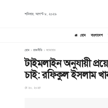
শনিবার, আগস্ট ৮, ২০২৬
হোম
বাংলাদেশ
হোম
রাজনীতি
জামায়াত
টাইমলাইন অনুযায়ী প্রয়ো
চাই: রফিকুল ইসলাম খা
মে ২০, ২০২৫