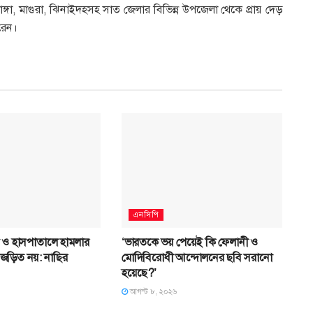
ডাঙ্গা, মাগুরা, ঝিনাইদহসহ সাত জেলার বিভিন্ন উপজেলা থেকে প্রায় দেড়
করেন।
এনসিপি
া ও হাসপাতালে হামলার
‘ভারতকে ভয় পেয়েই কি ফেলানী ও
 জড়িত নয়: নাছির
মোদিবিরোধী আন্দোলনের ছবি সরানো
হয়েছে?’
আগস্ট ৮, ২০২৬