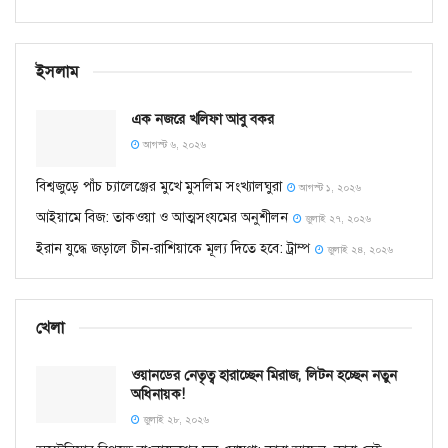
ইসলাম
এক নজরে খলিফা আবু বকর
আগস্ট ৬, ২০২৬
বিশ্বজুড়ে পাঁচ চ্যালেঞ্জের মুখে মুসলিম সংখ্যালঘুরা
আগস্ট ১, ২০২৬
আইয়ামে বিজ: তাকওয়া ও আত্মসংযমের অনুশীলন
জুলাই ২৭, ২০২৬
ইরান যুদ্ধে জড়ালে চীন-রাশিয়াকে মূল্য দিতে হবে: ট্রাম্প
জুলাই ২৪, ২০২৬
খেলা
ওয়ানডের নেতৃত্ব হারাচ্ছেন মিরাজ, লিটন হচ্ছেন নতুন
অধিনায়ক!
জুলাই ২৮, ২০২৬