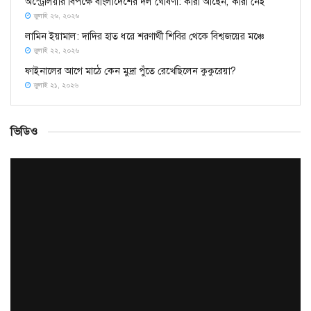
অস্ট্রেলিয়ার বিপক্ষে বাংলাদেশের দল ঘোষণা: কারা আছেন, কারা নেই
জুলাই ২৬, ২০২৬
লামিন ইয়ামাল: দাদির হাত ধরে শরণার্থী শিবির থেকে বিশ্বজয়ের মঞ্চে
জুলাই ২২, ২০২৬
ফাইনালের আগে মাঠে কেন মুদ্রা পুঁতে রেখেছিলেন কুকুরেয়া?
জুলাই ২১, ২০২৬
ভিডিও