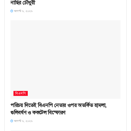
নাছির চৌধুরী
আগস্ট ৬, ২০২৬
বিএনপি
পরিচয় দিতেই বিএনপি নেতার ওপর অতর্কিত হামলা,
গুলিবর্ষণ ও ককটেল বিস্ফোরণ
আগস্ট ৬, ২০২৬