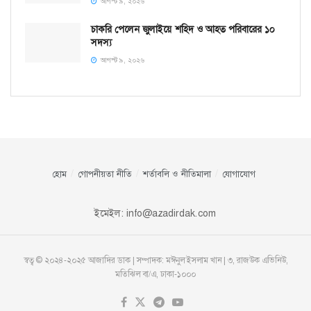
আগস্ট ৯, ২০২৬
চাকরি পেলেন জুলাইয়ে শহিদ ও আহত পরিবারের ১০
সদস্য
আগস্ট ৯, ২০২৬
হোম
গোপনীয়তা নীতি
শর্তাবলি ও নীতিমালা
যোগাযোগ
ইমেইল:
info@azadirdak.com
স্বত্ব © ২০২৪-২০২৫ আজাদির ডাক | সম্পাদক: মঈনুল ইসলাম খান | ৩, রাজউক এভিনিউ,
মতিঝিল বা/এ, ঢাকা-১০০০