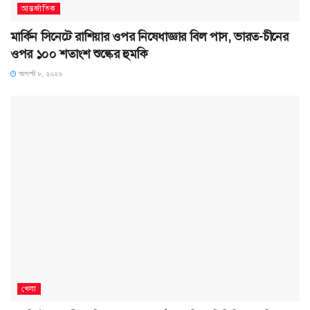
আন্তর্জাতিক
মার্কিন সিনেটে রাশিয়ার ওপর নিষেধাজ্ঞার বিল পাস, ভারত-চীনের
ওপর ১০০ শতাংশ শুল্কের হুমকি
আগস্ট ৮, ২০২৬
খেলা