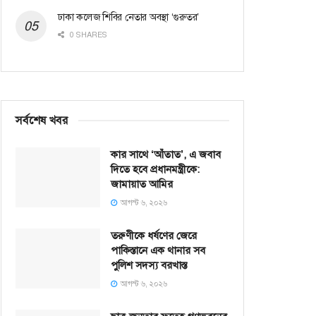
ঢাকা কলেজ শিবির নেতার অবস্থা ‘গুরুতর’
0 SHARES
সর্বশেষ খবর
কার সাথে ‘আঁতাত’, এ জবাব
দিতে হবে প্রধানমন্ত্রীকে:
জামায়াত আমির
আগস্ট ৬, ২০২৬
তরুণীকে ধর্ষণের জেরে
পাকিস্তানে এক থানার সব
পুলিশ সদস্য বরখাস্ত
আগস্ট ৬, ২০২৬