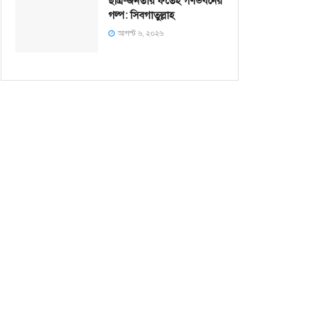
ছাত্র-জনতার ফতেহ গণভবনের
গল্প: সিবগাতুল্লাহ
আগস্ট ৬, ২০২৬