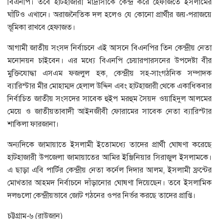
বিএনপি। তবে হাটহাজারী মাদ্রাসাকে কেন্দ্র করে হেফাজতে ইসলামের
ঘাঁটিও এখানে। অরাজনৈতিক দল হলেও যে কোনো প্রার্থীর জয়-পরাজয়ে
ভূমিকা রাখবে হেফাজত।
আগামী জাতীয় সংসদ নির্বাচনে এই আসনে বিএনপির তিন কেন্দ্রীয় নেতা
মনোনয়ন চাইবেন। এর মধ্যে বিএনপি চেয়ারপারসনের উপদেষ্টা বীর
মুক্তিযোদ্ধা এসএম ফজলুল হক, কেন্দ্রীয় সহ-সাংগঠনিক সম্পাদক
ব্যারিস্টার মীর মোহাম্মদ হেলাল উদ্দিন এবং হাটহাজারী থেকে একাধিকবার
নির্বাচিত জাতীয় সংসদের সাবেক হুইপ মরহুম সৈয়দ ওয়াহিদুল আলমের
মেয়ে ও জাতীয়তাবাদী আইনজীবী ফোরামের সাবেক নেতা ব্যারিস্টার
শাকিলা ফারজানা।
অন্যদিকে জামায়াতে ইসলামী ইতোমধ্যে তাদের প্রার্থী ঘোষণা করেছে
হাটহাজারী উপজেলা জামায়াতের আমির ইঞ্জিনিয়ার সিরাজুল ইসলামকে।
এ ছাড়া এবি পার্টির কেন্দ্রীয় নেতা কর্নেল দিদার আলম, ইসলামী ফ্রন্টের
মোখতার আহমদ নির্বাচনে দাঁড়ানোর ঘোষণা দিয়েছেন। তবে ইসলামিক
দলগুলো কেন্দ্রীয়ভাবে জোট গঠনের ওপর নির্ভর করছে তাদের প্রাপ্তি।
চট্টগ্রাম-৬ (রাউজান)