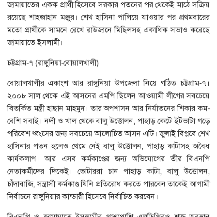
জামায়াতের একক প্রার্থী হিসেবে সরকার পতনের পর থেকেই মাঠে সক্রিয়
রয়েছে শাহজাহান মঞ্জুর। শেখ হাসিনা পালিয়ে যাওয়ার পর প্রথমবারের
মতো প্রার্থীকে সামনে রেখে রাউজানে মিছিলসহ একাধিক সভাও করেছে
জামায়াতে ইসলামী।
চট্টগ্রাম-৭ (রাঙ্গুনিয়া-বোয়ালখালী)
বোয়ালখালীর একাংশ আর রাঙ্গুনিয়া উপজেলা নিয়ে গঠিত চট্টগ্রাম-৭।
২০০৮ সাল থেকে এই আসনের এমপি ছিলেন আওয়ামী লীগের সবচেয়ে
বিতর্কিত মন্ত্রী হাছান মাহমুদ। তার অপশাসন আর নির্যাতনের শিকার কম-
বেশি সবাই। নদী ও খাল থেকে বালু উত্তোলন, পাহাড় কেটে ইটভাটা গড়ে
পরিবেশ ধ্বংসের জন্য সবচেয়ে আলোচিত আসন এটি। জুলাই বিপ্লবে শেখ
হাসিনার পতন হলেও থেমে নেই বালু উত্তোলন, পাহাড় কাটাসহ অবৈধ
কার্যকলাপ। আর এসব কর্মকাণ্ডের জন্য অভিযোগের তীর বিএনপি
নেতাকর্মীদের দিকেই। ভোটাররা চান পাহাড় কাটা, বালু উত্তোলন,
চাঁদাবাজি, সন্ত্রাসী কর্মকাণ্ড যিনি প্রতিরোধ করতে পারবেন তাকেই আগামী
নির্বাচনে রাঙ্গুনিয়ার কান্ডারী হিসেবে নির্বাচিত করবেন।
বিএনপি ও জামায়াতে ইসলামীর পাশাপাশি এলডিপিরও শক্ত অবস্থান