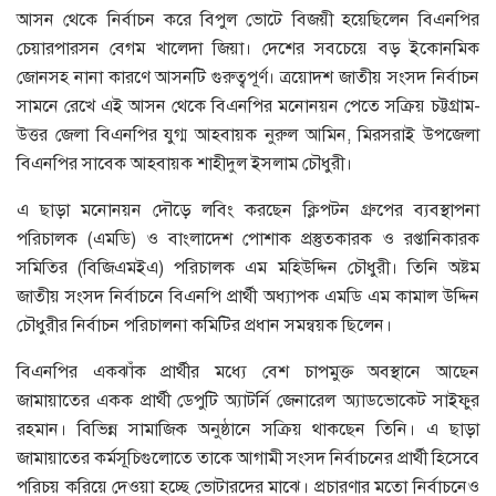
আসন থেকে নির্বাচন করে বিপুল ভোটে বিজয়ী হয়েছিলেন বিএনপির
চেয়ারপারসন বেগম খালেদা জিয়া। দেশের সবচেয়ে বড় ইকোনমিক
জোনসহ নানা কারণে আসনটি গুরুত্বপূর্ণ। ত্রয়োদশ জাতীয় সংসদ নির্বাচন
সামনে রেখে এই আসন থেকে বিএনপির মনোনয়ন পেতে সক্রিয় চট্টগ্রাম-
উত্তর জেলা বিএনপির যুগ্ম আহবায়ক নুরুল আমিন, মিরসরাই উপজেলা
বিএনপির সাবেক আহবায়ক শাহীদুল ইসলাম চৌধুরী।
এ ছাড়া মনোনয়ন দৌড়ে লবিং করছেন ক্লিপটন গ্রুপের ব্যবস্থাপনা
পরিচালক (এমডি) ও বাংলাদেশ পোশাক প্রস্তুতকারক ও রপ্তানিকারক
সমিতির (বিজিএমইএ) পরিচালক এম মহিউদ্দিন চৌধুরী। তিনি অষ্টম
জাতীয় সংসদ নির্বাচনে বিএনপি প্রার্থী অধ্যাপক এমডি এম কামাল উদ্দিন
চৌধুরীর নির্বাচন পরিচালনা কমিটির প্রধান সমন্বয়ক ছিলেন।
বিএনপির একঝাঁক প্রার্থীর মধ্যে বেশ চাপমুক্ত অবস্থানে আছেন
জামায়াতের একক প্রার্থী ডেপুটি অ্যাটর্নি জেনারেল অ্যাডভোকেট সাইফুর
রহমান। বিভিন্ন সামাজিক অনুষ্ঠানে সক্রিয় থাকছেন তিনি। এ ছাড়া
জামায়াতের কর্মসূচিগুলোতে তাকে আগামী সংসদ নির্বাচনের প্রার্থী হিসেবে
পরিচয় করিয়ে দেওয়া হচ্ছে ভোটারদের মাঝে। প্রচারণার মতো নির্বাচনেও