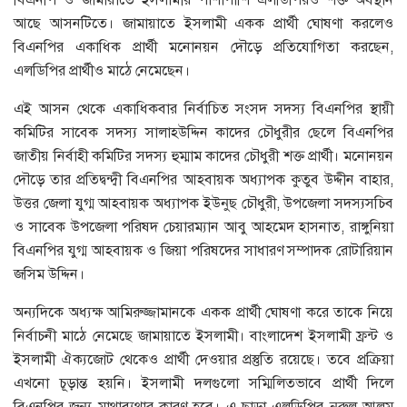
আছে আসনটিতে। জামায়াতে ইসলামী একক প্রার্থী ঘোষণা করলেও
বিএনপির একাধিক প্রার্থী মনোনয়ন দৌড়ে প্রতিযোগিতা করছেন,
এলডিপির প্রার্থীও মাঠে নেমেছেন।
এই আসন থেকে একাধিকবার নির্বাচিত সংসদ সদস্য বিএনপির স্থায়ী
কমিটির সাবেক সদস্য সালাহউদ্দিন কাদের চৌধুরীর ছেলে বিএনপির
জাতীয় নির্বাহী কমিটির সদস্য হুম্মাম কাদের চৌধুরী শক্ত প্রার্থী। মনোনয়ন
দৌড়ে তার প্রতিদ্বন্দ্বী বিএনপির আহবায়ক অধ্যাপক কুতুব উদ্দীন বাহার,
উত্তর জেলা যুগ্ম আহবায়ক অধ্যাপক ইউনুছ চৌধুরী, উপজেলা সদস্যসচিব
ও সাবেক উপজেলা পরিষদ চেয়ারম্যান আবু আহমেদ হাসনাত, রাঙ্গুনিয়া
বিএনপির যুগ্ম আহবায়ক ও জিয়া পরিষদের সাধারণ সম্পাদক রোটারিয়ান
জসিম উদ্দিন।
অন্যদিকে অধ্যক্ষ আমিরুজ্জামানকে একক প্রার্থী ঘোষণা করে তাকে নিয়ে
নির্বাচনী মাঠে নেমেছে জামায়াতে ইসলামী। বাংলাদেশ ইসলামী ফ্রন্ট ও
ইসলামী ঐক্যজোট থেকেও প্রার্থী দেওয়ার প্রস্তুতি রয়েছে। তবে প্রক্রিয়া
এখনো চূড়ান্ত হয়নি। ইসলামী দলগুলো সম্মিলিতভাবে প্রার্থী দিলে
বিএনপির জন্য মাথাব্যথার কারণ হবে। এ ছাড়া এলডিপির নুরুল আলম