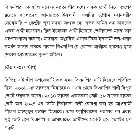
বিএনপির এক হালি মনোনয়নপ্রত্যাশীর মধ্যে একক প্রার্থী নিয়ে তৎপর
রয়েছে বাংলাদেশ জামায়াতে ইসলামী। দলটির চট্টগ্রাম মহানগরীর
সেক্রেটারি ও কেন্দ্রীয় শূরা সদস্য অধ্যক্ষ মো. নুরুল আমিন এই আসনের
একক প্রার্থী হয়েছেন। ক্লিন ইমেজের প্রার্থী হিসেবে ভোটারদের মাঝে তার
গ্রহণযোগ্যতা রয়েছে। মাদরাসা অধ্যুষিত এলাকাটিকে ইসলামী দলগুলোর
সমর্থন আদায় করতে পারলে বিএনপির যে কোনো প্রার্থীকে চ্যালেঞ্জ ছুড়ে
দেবেন জামায়াতের নুরুল আমিন।
চট্টগ্রাম-৩ (সন্দ্বীপ)
বিচ্ছিন্ন এই দ্বীপ উপজেলাটি এক সময় বিএনপির ঘাঁটি হিসেবে পরিচিত
ছিল। ২০০৮-এর সাজানো নির্বাচনেও এখান থেকে বিএনপির প্রার্থী বিপুল
ভোটে জয়লাভ করেন। ২০১৪ সালের একতরফা ভোট, ১৮ সালের রাতের
ভোট আর ২০২৪-এর ‘ডামি নির্বাচনে’ জয়ী ঘোষণা করা হয় আওয়ামী
লীগের মাহফুজুর রহমান মিতাকে। তবে ফ্যাসিবাদের পতনের পর এবার
সুষ্ঠু ভোট হলে বিএনপি ও জামায়াতের প্রার্থীদের মধ্যেই হবে ভোটের মূল
লড়াই।