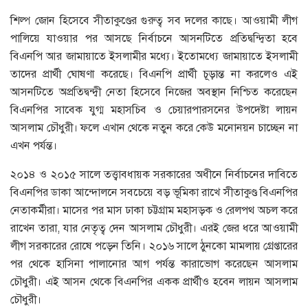
শিল্প জোন হিসেবে সীতাকুণ্ডের গুরুত্ব সব দলের কাছে। আওয়ামী লীগ
পালিয়ে যাওয়ার পর আসছে নির্বাচনে আসনটিতে প্রতিদ্বন্দ্বিতা হবে
বিএনপি আর জামায়াতে ইসলামীর মধ্যে। ইতোমধ্যে জামায়াতে ইসলামী
তাদের প্রার্থী ঘোষণা করেছে। বিএনপি প্রার্থী চূড়ান্ত না করলেও এই
আসনটিতে অপ্রতিদ্বন্দ্বী নেতা হিসেবে নিজের অবস্থান নিশ্চিত করেছেন
বিএনপির সাবেক যুগ্ম মহাসচিব ও চেয়ারপারসনের উপদেষ্টা লায়ন
আসলাম চৌধুরী। ফলে এখান থেকে নতুন করে কেউ মনোনয়ন চাচ্ছেন না
এখন পর্যন্ত।
২০১৪ ও ২০১৫ সালে তত্ত্বাবধায়ক সরকারের অধীনে নির্বাচনের দাবিতে
বিএনপির ডাকা আন্দোলনে সবচেয়ে বড় ভূমিকা রাখে সীতাকুণ্ড বিএনপির
নেতাকর্মীরা। মাসের পর মাস ঢাকা চট্টগ্রাম মহাসড়ক ও রেলপথ অচল করে
রাখেন তারা, যার নেতৃত্ব দেন আসলাম চৌধুরী। এরই জের ধরে আওয়ামী
লীগ সরকারের রোষে পড়েন তিনি। ২০১৬ সালে ঠুনকো মামলায় গ্রেপ্তারের
পর থেকে হাসিনা পালানোর আগ পর্যন্ত কারাভোগ করেছেন আসলাম
চৌধুরী। এই আসন থেকে বিএনপির একক প্রার্থীও হবেন লায়ন আসলাম
চৌধুরী।