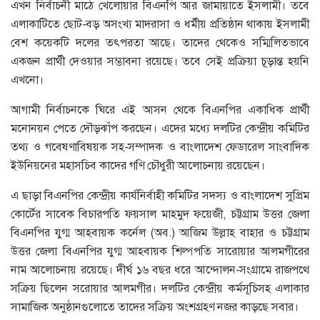
এখন নির্বাচনী মাঠে খেলোয়ার বিএনপি আর জামায়াতে ইসলামী। তবে
এলাকাটিতে ছোট-বড় অসংখ্য মাদরাসা ও ধর্মীয় প্রতিষ্ঠান থাকায় ইসলামী
বেশ কয়েকটি দলের তৎপরতা আছে। তাদের থেকেও সম্মিলিতভাবে
একজন প্রার্থী দেওয়ার সম্ভাবনা রয়েছে। তবে সেই প্রক্রিয়া চূড়ান্ত হয়নি
এখনো।
আগামী নির্বাচনকে ঘিরে এই আসন থেকে বিএনপির একাধিক প্রার্থী
মনোনয়ন পেতে দৌড়ঝাঁপ করছেন। এদের মধ্যে দলটির কেন্দ্রীয় কমিটির
তথ্য ও গবেষণাবিষয়ক সহ-সম্পাদক ও বাংলাদেশ ফেডারেল সাংবাদিক
ইউনিয়নের মহাসচিব কাদের গণি চৌধুরী আলোচনায় রয়েছেন।
এ ছাড়া বিএনপির কেন্দ্রীয় কার্যনির্বাহী কমিটির সদস্য ও বাংলাদেশ সুপ্রিম
কোর্টের সাবেক বিচারপতি ফয়সাল মাহমুদ ফয়েজী, চট্টগ্রাম উত্তর জেলা
বিএনপির যুগ্ম আহবায়ক কর্নেল (অব.) আজিম উল্লাহ বাহার ও চট্টগ্রাম
উত্তর জেলা বিএনপির যুগ্ম আহবায়ক শিল্পপতি সারোয়ার আলমগীরের
নাম আলোচনায় রয়েছে। দীর্ঘ ১৬ বছর ধরে আন্দোলন-সংগ্রামে রাজপথে
সক্রিয় ছিলেন সরোয়ার আলমগীর। দলটির কেন্দ্রীয় কর্মসূচিসহ এলাকার
সামাজিক অনুষ্ঠানগুলোতে তাদের সক্রিয় অংশগ্রহণ নজর কাড়ছে সবার।