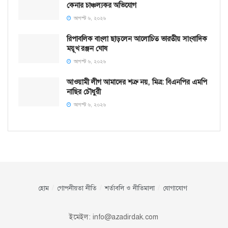
কেনার চাঞ্চল্যকর অভিযোগ
আগস্ট ৬, ২০২৬
রিপাবলিক বাংলা ছাড়লেন আলোচিত ভারতীয় সাংবাদিক
ময়ূখ রঞ্জন ঘোষ
আগস্ট ৬, ২০২৬
আওয়ামী লীগ আমাদের শত্রু নয়, মিত্র: বিএনপির এমপি
নাছির চৌধুরী
আগস্ট ৬, ২০২৬
হোম
গোপনীয়তা নীতি
শর্তাবলি ও নীতিমালা
যোগাযোগ
ইমেইল:
info@azadirdak.com