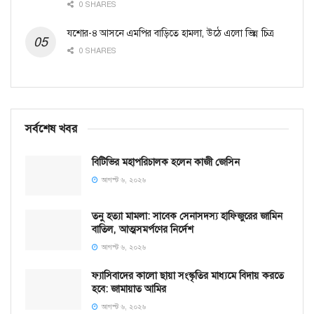
0 SHARES
যশোর-৪ আসনে এমপির বাড়িতে হামলা, উঠে এলো ভিন্ন চিত্র
0 SHARES
সর্বশেষ খবর
বিটিভির মহাপরিচালক হলেন কাজী জেসিন
আগস্ট ৬, ২০২৬
তনু হত্যা মামলা: সাবেক সেনাসদস্য হাফিজুরের জামিন
বাতিল, আত্মসমর্পণের নির্দেশ
আগস্ট ৬, ২০২৬
ফ্যাসিবাদের কালো ছায়া সংস্কৃতির মাধ্যমে বিদায় করতে
হবে: জামায়াত আমির
আগস্ট ৬, ২০২৬