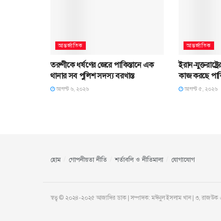
আন্তর্জাতিক
আন্তর্জাতিক
তরুণীকে ধর্ষণের জেরে পাকিস্তানে এক
ইরান-যুক্তরাষ্ট
থানার সব পুলিশ সদস্য বরখাস্ত
কাজ করছে পাকি
আগস্ট ৬, ২০২৬
আগস্ট ৫, ২০২৬
হোম
গোপনীয়তা নীতি
শর্তাবলি ও নীতিমালা
যোগাযোগ
স্বত্ব © ২০২৪-২০২৫ আজাদির ডাক | সম্পাদক: মঈনুল ইসলাম খান | ৩, রাজউক