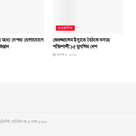
আন্তর্জাতিক
্রের মধ্যে নেপথ্য যোগাযোগে
জেরুজালেম ইস্যুতে বৈঠকে বসছে
স্তান
শক্তিশালী ১৫ মুসলিম দেশ
আগস্ট ৫, ২০২৬
 এভিনিউ, মতিঝিল বা/এ, ঢাকা-১০০০