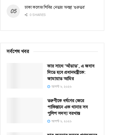
ঢাকা কলেজ শিবির নেতার অবস্থা ‘গুরুতর’
0 SHARES
সর্বশেষ খবর
কার সাথে ‘আঁতাত’, এ জবাব
দিতে হবে প্রধানমন্ত্রীকে:
জামায়াত আমির
আগস্ট ৬, ২০২৬
তরুণীকে ধর্ষণের জেরে
পাকিস্তানে এক থানার সব
পুলিশ সদস্য বরখাস্ত
আগস্ট ৬, ২০২৬