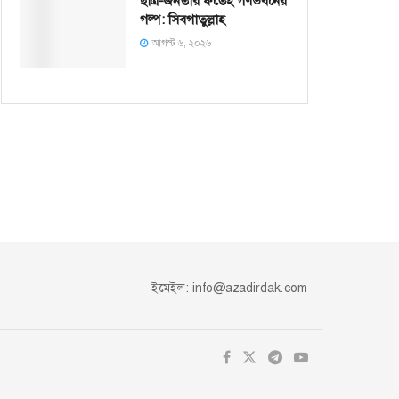
ছাত্র-জনতার ফতেহ গণভবনের
গল্প: সিবগাতুল্লাহ
আগস্ট ৬, ২০২৬
ইমেইল:
info@azadirdak.com