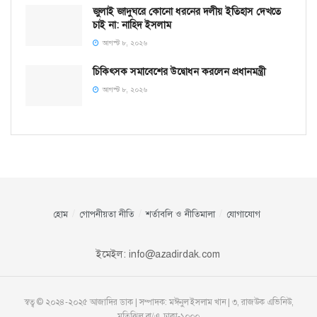
জুলাই জাদুঘরে কোনো ধরনের দলীয় ইতিহাস দেখতে
চাই না: নাহিদ ইসলাম
আগস্ট ৮, ২০২৬
চিকিৎসক সমাবেশের উদ্বোধন করলেন প্রধানমন্ত্রী
আগস্ট ৮, ২০২৬
হোম
গোপনীয়তা নীতি
শর্তাবলি ও নীতিমালা
যোগাযোগ
ইমেইল:
info@azadirdak.com
স্বত্ব © ২০২৪-২০২৫ আজাদির ডাক | সম্পাদক: মঈনুল ইসলাম খান | ৩, রাজউক এভিনিউ,
মতিঝিল বা/এ, ঢাকা-১০০০