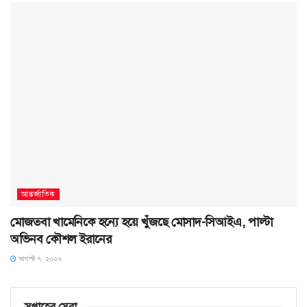
আন্তর্জাতিক
মোজতবা খামেনিকে হন্যে হয়ে খুঁজছে মোসাদ-সিআইএ, পাল্টা
অভিনব কৌশল ইরানের
আগস্ট ৭, ২০২৬
সপ্তাহের সেরা