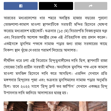
ভারতের মধ্যপ্রদেশের ধার শহরে অবস্থিত হাজার বছরের পুরনো
ভোজশালা-কামাল মাওলা স্থাপনাটিকে সরস্বতী মন্দির হিসেবে ঘোষণা
করেছে মধ্যপ্রদেশ হাইকোর্ট। শুক্রবার (১৫ মে) বিচারপতি বিজয়কুমার শুক্ল
এবং বিচারপতি অলোক অবস্থীর বেঞ্চ এই ঐতিহাসিক রায় প্রদান করেন।
একইসঙ্গে মুসলিম পক্ষকে নামাজ পড়ার জন্য রাজ্য সরকারের কাছে
বিকল্প স্থান খুঁজে নেওয়ার পরামর্শ দিয়েছে আদালত।
দীর্ঘদিন ধরে চলা এই বিরোধে হিন্দুত্ববাদীদের দাবি ছিল, স্থাপনাটি রাজা
ভোজের তৈরি প্রাচীন সরস্বতী মন্দির। অন্যদিকে মুসলিম পক্ষ একে কামাল
মাওলা মসজিদ হিসেবে দাবি করে আসছিল। এতদিন সেখানে প্রতি
মঙ্গলবার হিন্দুদের পূজা এবং শুক্রবার মুসলিমদের নামাজ পড়ার অনুমতি
ছিল। তবে ২০২২ সালে ‘হিন্দু ফ্রন্ট ফর জাস্টিস’ সেখানে একচ্ছত্র হিন্দু
উপাসনার দাবি জানিয়ে আদালতের দ্বারস্থ হয়।