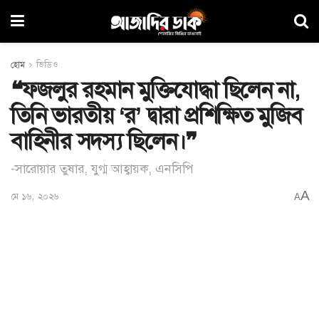
হোম
ভিডিও
❝ফজলুর রহমান মুক্তিযোদ্ধা ছিলেন না,
তিনি ভারতীয় ‘র’ দ্বারা প্রশিক্ষিত মুজিব
বাহিনীর সদস্য ছিলেন।❞
-সারোয়ার তুষার, যুগ্ম আহ্বায়ক, এনসিপি
A
মে ১৬, ২০২৬
A