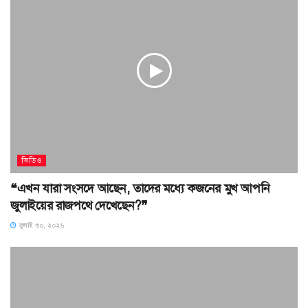
ভিডিও
❝এখন যারা সংসদে আছেন, তাদের মধ্যে কজনের মুখ আপনি
জুলাইয়ের রাজপথে দেখেছেন?❞
জুলাই ৩০, ২০২৬