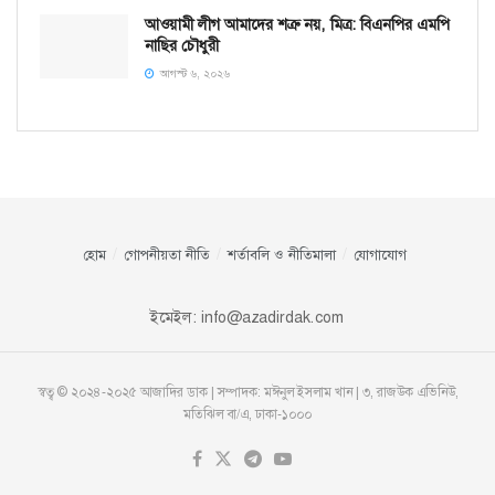
আওয়ামী লীগ আমাদের শত্রু নয়, মিত্র: বিএনপির এমপি
নাছির চৌধুরী
আগস্ট ৬, ২০২৬
হোম
গোপনীয়তা নীতি
শর্তাবলি ও নীতিমালা
যোগাযোগ
ইমেইল:
info@azadirdak.com
স্বত্ব © ২০২৪-২০২৫ আজাদির ডাক | সম্পাদক: মঈনুল ইসলাম খান | ৩, রাজউক এভিনিউ,
মতিঝিল বা/এ, ঢাকা-১০০০