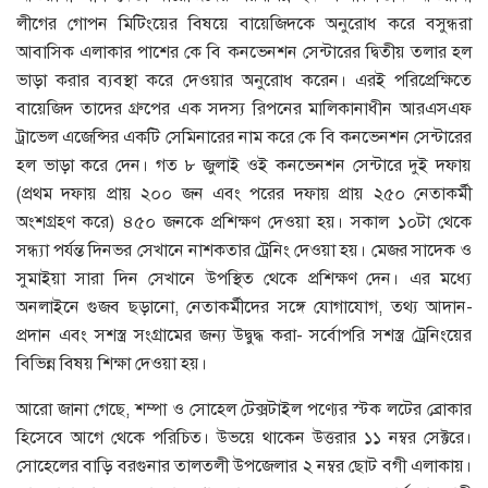
লীগের গোপন মিটিংয়ের বিষয়ে বায়েজিদকে অনুরোধ করে বসুন্ধরা
আবাসিক এলাকার পাশের কে বি কনভেনশন সেন্টারের দ্বিতীয় তলার হল
ভাড়া করার ব্যবস্থা করে দেওয়ার অনুরোধ করেন। এরই পরিপ্রেক্ষিতে
বায়েজিদ তাদের গ্রুপের এক সদস্য রিপনের মালিকানাধীন আরএসএফ
ট্রাভেল এজেন্সির একটি সেমিনারের নাম করে কে বি কনভেনশন সেন্টারের
হল ভাড়া করে দেন। গত ৮ জুলাই ওই কনভেনশন সেন্টারে দুই দফায়
(প্রথম দফায় প্রায় ২০০ জন এবং পরের দফায় প্রায় ২৫০ নেতাকর্মী
অংশগ্রহণ করে) ৪৫০ জনকে প্রশিক্ষণ দেওয়া হয়। সকাল ১০টা থেকে
সন্ধ্যা পর্যন্ত দিনভর সেখানে নাশকতার ট্রেনিং দেওয়া হয়। মেজর সাদেক ও
সুমাইয়া সারা দিন সেখানে উপস্থিত থেকে প্রশিক্ষণ দেন। এর মধ্যে
অনলাইনে গুজব ছড়ানো, নেতাকর্মীদের সঙ্গে যোগাযোগ, তথ্য আদান-
প্রদান এবং সশস্ত্র সংগ্রামের জন্য উদ্বুদ্ধ করা- সর্বোপরি সশস্ত্র ট্রেনিংয়ের
বিভিন্ন বিষয় শিক্ষা দেওয়া হয়।
আরো জানা গেছে, শম্পা ও সোহেল টেক্সটাইল পণ্যের স্টক লটের ব্রোকার
হিসেবে আগে থেকে পরিচিত। উভয়ে থাকেন উত্তরার ১১ নম্বর সেক্টরে।
সোহেলের বাড়ি বরগুনার তালতলী উপজেলার ২ নম্বর ছোট বগী এলাকায়।