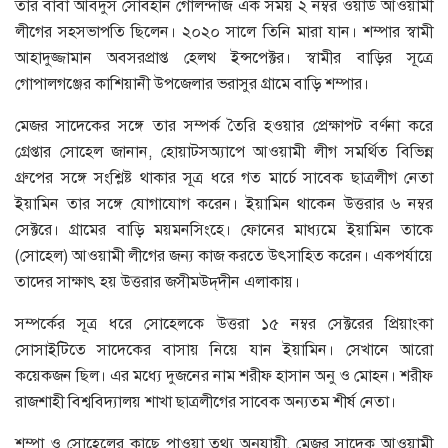
তার বাবা আবদুস সোবহান গোলন্দাজ এক সময় ২ নম্বর ওয়ার্ড আওয়ামী
লীগের সহসভাপতি ছিলেন। ২০২০ সালে তিনি মারা যান। শম্পার স্বামী
আহাদুজ্জামান অবসরপ্রাপ্ত হেলথ ইন্সপেক্টর। স্বামীর বাড়ির সূত্রে
গোপালগঞ্জের কাশিয়ানী উপজেলার ভরাসুর গ্রামে বাড়ি শম্পার।
মেজর সাদেকের সঙ্গে তার সম্পর্ক তৈরি হওয়ার প্রেক্ষাপট বর্ণনা করে
গ্রেপ্তার সোহেল জানান, হোয়াটসঅ্যাপে আওয়ামী লীগ সমর্থিত বিভিন্ন
গ্রুপের সঙ্গে সংশ্লিষ্ট থাকার সূত্র ধরে গত মার্চে সাবেক ছাত্রলীগ নেতা
ইয়ামিন তার সঙ্গে যোগাযোগ করেন। ইয়ামিন থাকেন উত্তরার ৬ নম্বর
সেক্টরে। গ্রামের বাড়ি ময়মনসিংহে। ফোনের মাধ্যমে ইয়ামিন তাকে
(সোহেল) আওয়ামী লীগের জন্য কাজ করতে উৎসাহিত করেন। একপর্যায়ে
তাদের সাক্ষাৎ হয় উত্তরার জসীমউদ্‌দীন এলাকায়।
সম্পর্কের সূত্র ধরে সোহেলকে উত্তরা ১৫ নম্বর সেক্টরের প্রিয়াংকা
সোসাইটিতে সাদেকের বাসায় নিয়ে যান ইয়ামিন। সেখানে আরো
কয়েকজন ছিল। এর মধ্যে দুজনের নাম শরীফ হাসান অনু ও মোহন। শরীফ
রাজশাহী বিশ্ববিদ্যালয় শাখা ছাত্রলীগের সাবেক অন্যতম শীর্ষ নেতা।
শম্পা ও সোহেলের কাছে পাওয়া তথ্য অনুযায়ী, মেজর সাদেক আওয়ামী