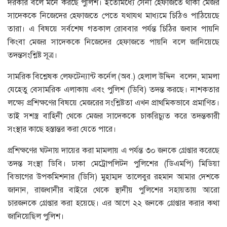
দরকার বলে মনে করছে পুলিশ। ইতোমধ্যে সেনা হেফাজতে থাকা মেজর
সাদেককে নিজেদের হেফাজতে পেতে যথাযথ মাধ্যমে চিঠিও পাঠিয়েছে
তারা। এ বিষয়ে সর্বশেষ গতকাল রোববার পর্যন্ত চিঠির জবাব পায়নি
কিংবা মেজর সাদেককে নিজেদের হেফাজতে পায়নি বলে জানিয়েছে
তদন্তসংশ্লিষ্ট সূত্র।
সামরিক বিশ্লেষক লেফটেন্যান্ট কর্নেল (অব.) হেলাল উদ্দিন বলেন, মামলা
যেহেতু বেসামরিক এলাকায় এবং পুলিশ (ডিবি) তদন্ত করছে। নাশকতার
লক্ষ্যে প্রশিক্ষণের বিষয়ে মেজরের সংশ্লিষ্টতা এখন প্রাথমিকভাবে প্রমাণিত।
তাই সশস্ত্র বাহিনী থেকে মেজর সাদেককে চাকরিচ্যুত করে তদন্তকারী
সংস্থার কাছে হস্তান্তর করা যেতে পারে।
প্রশিক্ষণের ঘটনায় দায়ের করা মামলায় এ পর্যন্ত ৩০ জনকে গ্রেপ্তার করেছে
তদন্ত সংস্থা ডিবি। ঢাকা মেট্রোপলিটন পুলিশের (ডিএমপি) মিডিয়া
বিভাগের উপকমিশনার (ডিসি) মুহাম্মদ তালেবুর রহমান আমার দেশকে
জানান, রাজধানীর বাইরে থেকে স্থানীয় পুলিশের সহায়তায় আরো
চারজনকে গ্রেপ্তার করা হয়েছে। এর আগে ২২ জনকে গ্রেপ্তার করার কথা
জানিয়েছিল পুলিশ।