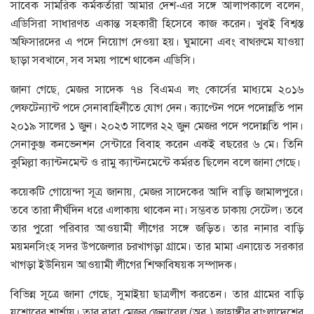
সাবেক সামরিক কর্মকর্তারা আমার দেশ-এর সঙ্গে আলাপকালে বলেন,
এডিসিরা সাধারণত একান্ত সহকারী হিসেবে কাজ করেন। খুবই বিশ্বস্ত
অফিসারদের এ পদে নিয়োগ দেওয়া হয়। ঘুমানো এবং বাথরুমে যাওয়া
ছাড়া সবখানে, সব সময় পাশে থাকেন এডিসি।
জানা গেছে, মেজর সাদেক ৭৪ বিএমএ লং কোর্সের মাধ্যমে ২০১৬
লেফটেন্যান্ট পদে সেনাবাহিনীতে যোগ দেন। ক্যাপ্টেন পদে পদোন্নতি পান
২০১৯ সালের ১ জুন। ২০২৩ সালের ২২ জুন মেজর পদে পদোন্নতি পান।
সেনাকুঞ্জ কনভেনশন সেন্টারে বিবাহ করেন একই বছরের ৬ মে। তিনি
কুমিল্লা ক্যান্টনমেন্ট ও রামু ক্যান্টনমেন্টে কর্মরত ছিলেন বলে জানা গেছে।
কয়েকটি গোয়েন্দা সূত্র জানায়, মেজর সাদেকের আদি বাড়ি জামালপুরে।
তবে তারা দীর্ঘদিন ধরে এলাকায় থাকেন না। সম্ভবত ঢাকায় সেটেল। তবে
তার পুরো পরিবার আওয়ামী লীগের সঙ্গে জড়িত। তার নানার বাড়ি
ময়মনসিংহ সদর উপজেলার চরখাগড়া গ্রামে। তার মামা এনায়েত সরকার
খাগড়া ইউনিয়ন আওয়ামী লীগের শিক্ষাবিষয়ক সম্পাদক।
বিভিন্ন সূত্রে জানা গেছে, সুমাইয়া ছাত্রলীগ করতেন। তার গ্রামের বাড়ি
যশোরের শার্শায়। তার বাবা মেজর জেনারেল (অব.) জাহাঙ্গীর বাংলাদেশের