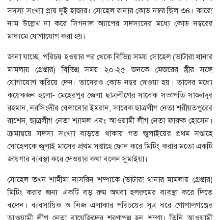
সদস্য সংখ্যা প্রায় দুই হাজার। সোহেল রানার কোড নম্বর ছিল ৩৪। কারো
নাম উল্লেখ না করে সিগনাল অ্যাপের সদস্যদের মধ্যে কোড নম্বরের
মাধ্যমে যোগাযোগ করা হয়।
জানা যাচ্ছে, পরিচয় হওয়ার পর থেকে বিভিন্ন সময় সোহেল (ভাটারা থানার
মামলায় গ্রেপ্তার) বিভিন্ন সময় ২০-২৫ জনকে মেজরের স্ত্রীর সঙ্গে
যোগাযোগ করিয়ে দেন। তাদেরও কোড নম্বর দেওয়া হয়। তাদের মধ্যে
কয়েকজন হলো- মেহেরপুর জেলা ছাত্রলীগের সাবেক সভাপতি সাজ্জাদুর
রহমান, নরসিংদীর বেলাবোর ইমরান, সাবেক ছাত্রলীগ নেতা শরীয়তপুরের
রাশেদ, ছাত্রলীগ নেতা শ্যামল এবং আওয়ামী লীগ নেতা ফারুক হোসেন।
ক্রমান্বয়ে সদস্য সংখ্যা বাড়তে থাকায় গত জুলাইয়ের প্রথম সপ্তাহে
সোহেলকে জুলাই মাসের প্রথম সপ্তাহে ফোন করে মিটিং করার মতো একটি
জায়গার ব্যবস্থা করে দেওয়ার কথা বলেন সুমাইয়া।
সোহেল তখন শামীমা নাসরিন শম্পাকে (ভাটারা থানার মামলায় গ্রেপ্তার)
মিটিং করার জন্য একটি বড় রুম অথবা হলরুমের ব্যবস্থা করে দিতে
বলেন। ব্যবসায়িক ও নিজ এলাকার পরিচয়ের সূত্র ধরে গোপালগঞ্জের
আওয়ামী লীগ নেতা বায়েজিদের শরণাপন্ন হন শম্পা। তিনি আওয়ামী