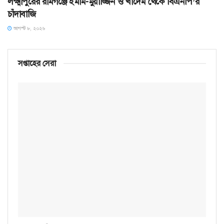
লক্ষ্মীপুরের রামগঞ্জে ইমাম-মুয়াজ্জিন ও খাদেম থেকে বিএনপি’র
চাঁদাবাজি
আগস্ট ৮, ২০২৬
সপ্তাহের সেরা