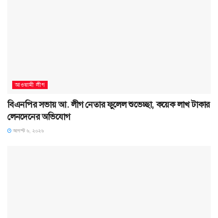
আওয়ামী লীগ
বিএনপির সভায় আ. লীগ নেতার ফুলেল শুভেচ্ছা, কয়েক লাখ টাকার
লেনদেনের অভিযোগ
আগস্ট ৬, ২০২৬