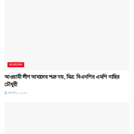
বাংলাদেশ
আওয়ামী লীগ আমাদের শত্রু নয়, মিত্র: বিএনপির এমপি নাছির
চৌধুরী
আগস্ট ৬, ২০২৬