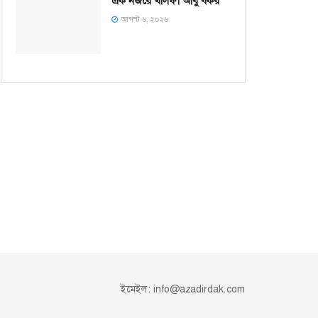
এক নজরে খলিফা আবু বকর
আগস্ট ৬, ২০২৬
ইমেইল:
info@azadirdak.com