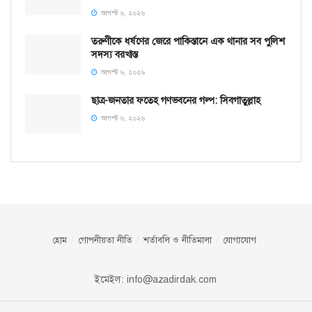
আগস্ট ৬, ২০২৬
তরুণীকে ধর্ষণের জেরে পাকিস্তানে এক থানার সব পুলিশ
সদস্য বরখাস্ত
আগস্ট ৬, ২০২৬
ছাত্র-জনতার ফতেহ গণভবনের গল্প: সিবগাতুল্লাহ
আগস্ট ৬, ২০২৬
হোম
গোপনীয়তা নীতি
শর্তাবলি ও নীতিমালা
যোগাযোগ
ইমেইল:
info@azadirdak.com