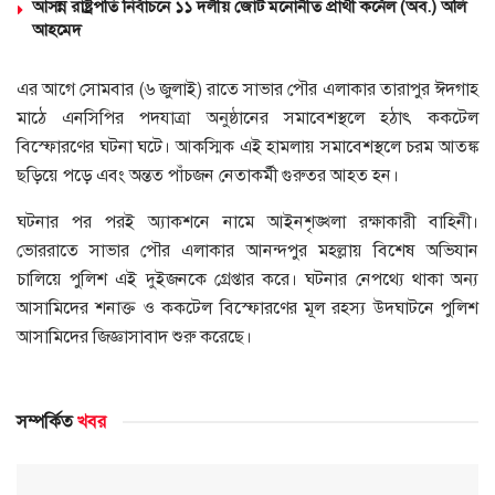
আসন্ন রাষ্ট্রপতি নির্বাচনে ১১ দলীয় জোট মনোনীত প্রার্থী কর্নেল (অব.) অলি
আহমেদ
এর আগে সোমবার (৬ জুলাই) রাতে সাভার পৌর এলাকার তারাপুর ঈদগাহ
মাঠে এনসিপির পদযাত্রা অনুষ্ঠানের সমাবেশস্থলে হঠাৎ ককটেল
বিস্ফোরণের ঘটনা ঘটে। আকস্মিক এই হামলায় সমাবেশস্থলে চরম আতঙ্ক
ছড়িয়ে পড়ে এবং অন্তত পাঁচজন নেতাকর্মী গুরুতর আহত হন।
ঘটনার পর পরই অ্যাকশনে নামে আইনশৃঙ্খলা রক্ষাকারী বাহিনী।
ভোররাতে সাভার পৌর এলাকার আনন্দপুর মহল্লায় বিশেষ অভিযান
চালিয়ে পুলিশ এই দুইজনকে গ্রেপ্তার করে। ঘটনার নেপথ্যে থাকা অন্য
আসামিদের শনাক্ত ও ককটেল বিস্ফোরণের মূল রহস্য উদ্ঘাটনে পুলিশ
আসামিদের জিজ্ঞাসাবাদ শুরু করেছে।
সম্পর্কিত
খবর