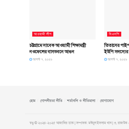
আওয়ামী লীগ
বিএনপি
চট্টগ্রামে সাবেক আওয়ামী শিক্ষামন্ত্রী
তিতাসের পাইপ
নওফেলের বাসভবনে আগুন
ইউপি সদস্যের
আগস্ট ৭, ২০২৬
আগস্ট ৭, ২০২৬
হোম
গোপনীয়তা নীতি
শর্তাবলি ও নীতিমালা
যোগাযোগ
স্বত্ব © ২০২৪-২০২৫ আজাদির ডাক | সম্পাদক: মঈনুল ইসলাম খান | ৩, রাজউক