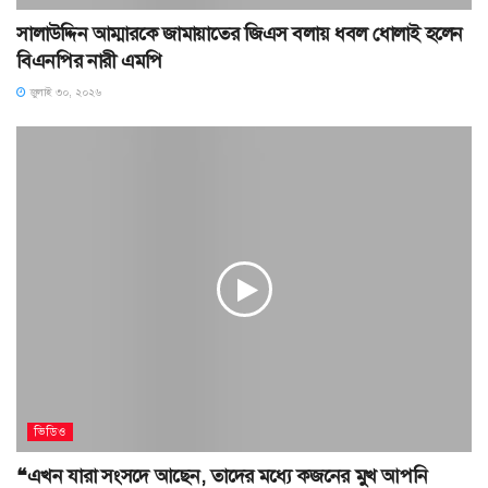
সালাউদ্দিন আম্মারকে জামায়াতের জিএস বলায় ধবল ধোলাই হলেন
বিএনপির নারী এমপি
জুলাই ৩০, ২০২৬
ভিডিও
❝এখন যারা সংসদে আছেন, তাদের মধ্যে কজনের মুখ আপনি