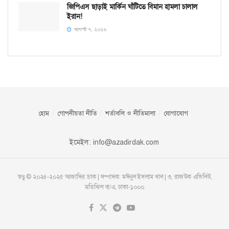
জিপিএস ছাড়াই মার্কিন ঘাঁটিতে বিমান হামলা চালাল
ইরান!
আগস্ট ৭, ২০২৬
হোম
গোপনীয়তা নীতি
শর্তাবলি ও নীতিমালা
যোগাযোগ
ইমেইল:
info@azadirdak.com
স্বত্ব © ২০২৪-২০২৫ আজাদির ডাক | সম্পাদক: মঈনুল ইসলাম খান | ৩, রাজউক এভিনিউ,
মতিঝিল বা/এ, ঢাকা-১০০০