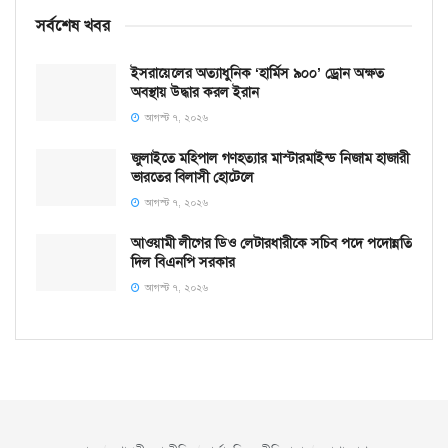
সর্বশেষ খবর
ইসরায়েলের অত্যাধুনিক ‘হার্মিস ৯০০’ ড্রোন অক্ষত
অবস্থায় উদ্ধার করল ইরান
আগস্ট ৭, ২০২৬
জুলাইতে মহিপাল গণহত্যার মাস্টারমাইন্ড নিজাম হাজারী
ভারতের বিলাসী হোটেলে
আগস্ট ৭, ২০২৬
আওয়ামী লীগের ডিও লেটারধারীকে সচিব পদে পদোন্নতি
দিল বিএনপি সরকার
আগস্ট ৭, ২০২৬