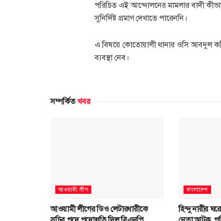
পরিচিত এই আন্দোলনের মামলার বাদী কীভাবে
সুনির্দিষ্ট প্রমাণ দেখাতে পারেননি।
এ বিষয়ে কোতোয়ালী থানার ওসি আবদুল কর
ব্যবস্থা নেব।
সম্পর্কিত
খবর
আওয়ামী লীগ
বাংলাদেশ
আওয়ামী লীগের ডিও লেটারধারীকে
হিন্দু নারীর ঘ
সচিব পদে পদোন্নতি দিল বিএনপি
নেতা আটক, পু