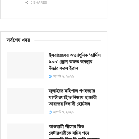
0 SHARES
সর্বশেষ খবর
ইসরায়েলের অত্যাধুনিক ‘হার্মিস
৯০০’ ড্রোন অক্ষত অবস্থায়
উদ্ধার করল ইরান
আগস্ট ৭, ২০২৬
জুলাইতে মহিপাল গণহত্যার
মাস্টারমাইন্ড নিজাম হাজারী
ভারতের বিলাসী হোটেলে
আগস্ট ৭, ২০২৬
আওয়ামী লীগের ডিও
লেটারধারীকে সচিব পদে