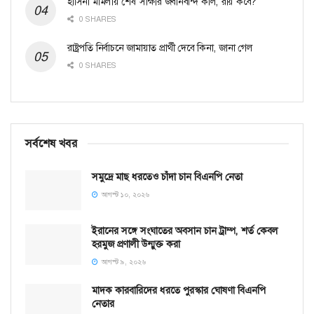
হাসিনা মামলায় শেষ সাক্ষীর জবানবন্দি কাল, রায় কবে?
0 SHARES
রাষ্ট্রপতি নির্বাচনে জামায়াত প্রার্থী দেবে কিনা, জানা গেল
0 SHARES
সর্বশেষ খবর
সমু‌দ্রে মাছ ধরতেও চাঁদা চান বিএনপি নেতা
আগস্ট ১০, ২০২৬
ইরানের সঙ্গে সংঘাতের অবসান চান ট্রাম্প, শর্ত কেবল
হরমুজ প্রণালী উন্মুক্ত করা
আগস্ট ৯, ২০২৬
মাদক কারবারিদের ধরতে পুরস্কার ঘোষণা বিএনপি
নেতার