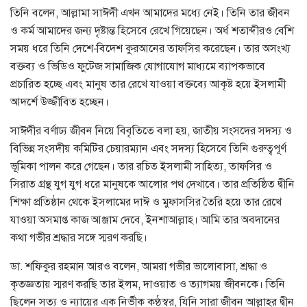
তিনি বলেন, আল্লামা সাঈদী এখন আমাদের মধ্যে নেই। তিনি তার জীবন
ও কর্ম আমাদের জন্য দৃষ্টান্ত হিসেবে রেখে গিয়েছেন। অর্ধ শতাব্দীরও বেশি
সময় ধরে তিনি দেশে-বিদেশ কুরআনের তাফসির করেছেন। তার অসংখ্য
বক্তব্য ও ভিডিও ফুটেজ সামাজিক যোগাযোগ মাধ্যমে ব্যাপকভাবে
প্রচারিত হচ্ছে এবং মানুষ তার রেখে যাওয়া বক্তব্যে আকৃষ্ট হয়ে ইসলামী
আদর্শে উজ্জীবিত হচ্ছেন।
সাঈদীর বর্ণাঢ্য জীবন নিয়ে বিবৃতিতে বলা হয়, জাতীয় সংসদের সদস্য ও
বিভিন্ন সংসদীয় কমিটির চেয়ারম্যান এবং সদস্য হিসেবে তিনি গুরুত্বপূর্ণ
ভূমিকা পালন করে গেছেন। তার রচিত ইসলামী সাহিত্য, তাফসির ও
সিরাত গ্রন্থ যুগ যুগ ধরে মানুষকে আলোর পথ দেখাবে। তার প্রতিষ্ঠিত দ্বীনি
শিক্ষা প্রতিষ্ঠান থেকে ইসলামের দাঈ ও মুফাসসির তৈরি হয়ে তার রেখে
যাওয়া অসমাপ্ত কাজ আঞ্জাম দেবে, ইনশাআল্লাহ। আমি তার অবদানের
কথা গভীর শ্রদ্ধার সঙ্গে স্মরণ করছি।
ডা. শফিকুর রহমান আরও বলেন, আমরা গভীর ভালোবাসা, শ্রদ্ধা ও
কৃতজ্ঞতায় স্মরণ করছি তার ইলম, দাওয়াত ও ত্যাগময় জীবনকে। তিনি
ছিলেন সত্য ও ন্যায়ের এক নির্ভীক কণ্ঠস্বর, যিনি সারা জীবন আল্লাহর দ্বীন