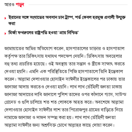
আরও
পড়ুন
ইরানের সঙ্গে সংঘাতের অবসান চান ট্রাম্প, শর্ত কেবল হরমুজ প্রণালী উন্মুক্ত
করা
মির্জা ফখরুলের রাষ্ট্রপতি হওয়া ‘প্রায় নিশ্চিত’
জামায়াতের আমির অভিযোগ করেন, হাসপাতালের ডাক্তার ও হাসপাতাল
কর্তৃপক্ষ তার চিকিৎসায় যথাযথ পদক্ষেপ নেয়নি। চিকিৎসায় অবহেলার
বহু তথ্য প্রচারিত হয়েছে। ওই অবস্থায় তার সন্তান ও স্ত্রীকে সাক্ষাৎ করতে
দেওয়া হয়নি। এমনি এক পরিস্থিতিতে পিজি হাসপাতালে তিনি ইন্তেকাল
করেন। আল্লামা দেলাওয়ার হোসাইন সাঈদীর ইন্তেকালের পর ঢাকায় তার
জানাজা আদায় করতেও দেওয়া হয়নি। লাখ লাখ তৌহিদী জনতা ঢাকায়
জানাজা আদায়ের দাবি জানালে পুলিশ তাদের ওপর কাঁদানে গ্যাস, সাউন্ড
গ্রেনেড ও গুলি চালিয়ে শত শত লোককে আহত করে। অবশেষে আল্লামা
দেলাওয়ার হোসাইন সাঈদীর লাশ তার পিরোজপুর গ্রামের বাড়িতে নিয়ে
নামাজে জানাজা ও দাফন সম্পন্ন করা হয়। লাখ লাখ তৌহিদী জনতা
আল্লামা সাঈদীর জন্য অশ্রুসিক্ত চোখে আল্লাহর কাছে দোয়া করেন।