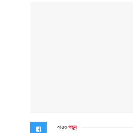
আরও
পড়ুন