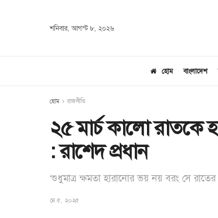
শনিবার, আগস্ট ৮, ২০২৬
হোম
বাংলাদেশ
হোম
রাজনীতি
২৫ মার্চ কালো রাতকে হ
: রাশেদ প্রধান
‘শুধুমাত্র ক্ষমতা হারানোর ভয় নয় বরং সে রাতের 
মে ৫, ২০২৫