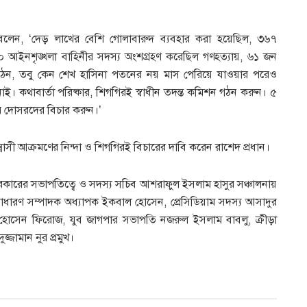
ান বলেন, ‘দেড় লাখের বেশি গোলাবারুদ ব্যবহার করা হয়েছিল, ৩৬৭
 আইনশৃঙ্খলা বাহিনীর সদস্য অংশগ্রহণ করেছিল গণহত্যায়, ৬১ জন
ঠন, তবু কেন শেখ হাসিনা পতনের নয় মাস পেরিয়ে যাওয়ার পরেও
 কথাবার্তা পরিষ্কার, শিগগিরই স্বাধীন তদন্ত কমিশন গঠন করুন। ৫
ার দোসরদের বিচার করুন।’
রাসী আক্রমণের নিন্দা ও শিগগিরই বিচারের দাবি করেন রাশেদ প্রধান।
র সরকারের সভাপতিত্বে ও সদস্য সচিব আশরাফুল ইসলাম হাসুর সঞ্চালনায়
াধারণ সম্পাদক অধ্যাপক ইকবাল হোসেন, প্রেসিডিয়াম সদস্য আসাদুর
 হোসেন ফিরোজ, যুব জাগপার সভাপতি নজরুল ইসলাম বাবলু, ক্রীড়া
জ্জামান নুর প্রমুখ।