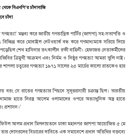
েম থেকে বিএনপি’র চাঁদাবাজি
ে চাঁদা
গণহত্যা’ মন্তব্য করে জাতীয় গণতান্ত্রিক পার্টির (জাগপা) সহ-সভাপতি ও
ুৎ বিচ্ছিন্ন করে মোবাইল নেটওয়ার্ক বন্ধ করে গণমাধ্যমকে সরিয়ে দিয়ে
ে পড়েছিল শেখ হাসিনার তৎকালীন রক্ষী বাহিনী। হেফাজত নেতাকর্মীদের
 বিজিবির ত্রিমুখী আক্রমণ এবং নির্মম ও নিষ্ঠুর গণহত্যা আমরা ভুলি নাই।
 শাপলা চত্বরের গণহত্যা ১৯৭১ সালের ২৫ মার্চের কালো রাতকেও হার
নয় বরং সে রাতের গণহত্যার পিছনে সুদূরপ্রসারী চক্রান্ত ছিল। ভারতীয়
জায়নামাজ হাতে নিরস্ত্র আলেম ওলামাদের ওপরে অত্যাধুনিক অস্ত্র হাতে
বং প্রশাসন।’
শফিউল আলম প্রধান মিলনায়তনে ঢাকা মহানগর জাগপা আয়োজিত ৫ মে
 তার দোসরদের বিচারের দাবিতে এক সমাবেশে প্রধান অতিথির বক্তব্যে