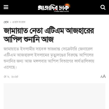
হোম
প্রধান সংবাদ
জামায়াত নেতা এটিএম আজহারের
আপিল শুনানি আজ
জামায়াতে ইসলামীর সাবেক ভারপ্রাপ্ত সেক্রেটারি জেনারেল
এটিএম আজহারুল ইসলামের মৃত্যুদণ্ডের বিরুদ্ধে আপিলের
শুনানির জন্য আজ মঙ্গলবার আপিল বিভাগের কার্যতালিকায়
এসেছে।
A
মে ৬, ২০২৫
A