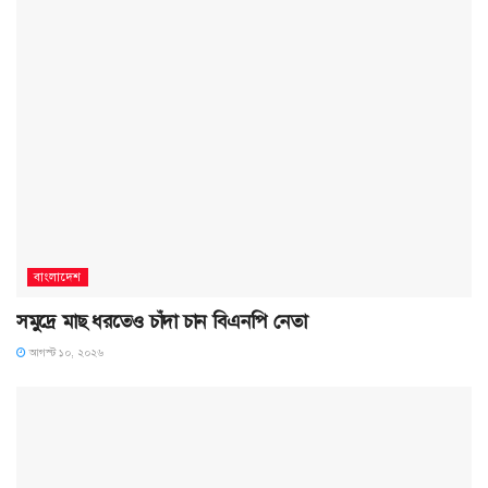
বাংলাদেশ
সমু‌দ্রে মাছ ধরতেও চাঁদা চান বিএনপি নেতা
আগস্ট ১০, ২০২৬