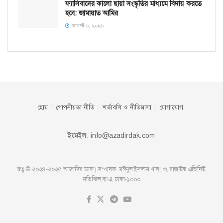
ফ্যাসিবাদের কালো ছায়া সংস্কৃতির মাধ্যমে বিদায় করতে
হবে: জামায়াত আমির
আগস্ট ৬, ২০২৬
হোম
গোপনীয়তা নীতি
শর্তাবলি ও নীতিমালা
যোগাযোগ
ইমেইল:
info@azadirdak.com
স্বত্ব © ২০২৪-২০২৫ আজাদির ডাক | সম্পাদক: মঈনুল ইসলাম খান | ৩, রাজউক এভিনিউ,
মতিঝিল বা/এ, ঢাকা-১০০০