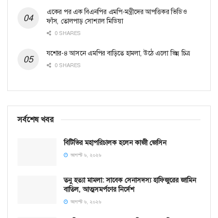
একের পর এক বিএনপির এমপি-মন্ত্রীদের আপত্তিকর ভিডিও
ফাঁস, তোলপাড় সোশ্যাল মিডিয়া
0 SHARES
যশোর-৪ আসনে এমপির বাড়িতে হামলা, উঠে এলো ভিন্ন চিত্র
0 SHARES
সর্বশেষ খবর
বিটিভির মহাপরিচালক হলেন কাজী জেসিন
আগস্ট ৬, ২০২৬
তনু হত্যা মামলা: সাবেক সেনাসদস্য হাফিজুরের জামিন
বাতিল, আত্মসমর্পণের নির্দেশ
আগস্ট ৬, ২০২৬