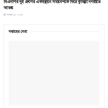
বিএনপির দুই গ্রুপের একইস্থানে সমাবেশকে ঘিরে কুমিল্লা নগরীতে
আতঙ্ক
নভেম্বর ১৯, ২০২৫
সপ্তাহের সেরা