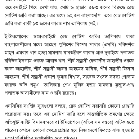
ওয়েবসাইটে গিয়ে দেখা যায়, মোট ৬ হাজার ৫৮৩ জনের বিরুদ্ধে রেড
নোটিশ জারি করা আছে। এর মধ্যে ৬২ জন বাংলাদেশি। তবে রেড নোটিশ
জারি করা বাকী ১৩ জনের কারও নাম তালিকায় নেই।
ইন্টারপোলের ওয়েবসাইটে রেড নোটিশ জারির তালিকায় থাকা
বাংলাদেশীদের মধ্যে আছেন পুলিশের বিশেষ শাখার (এসবি) পরিদর্শক
মামুন এমরান খান হত্যা মামলায় যাবজ্জীবন কারাদ-প্রাপ্ত দুবাইয়ে পলাতক
রবিউল ইসলাম ওরফে আরাভ খান, শীর্ষ সন্ত্রাসী ফেরদৌস জাহাঙ্গীর ওরফে
কালা জাহাঙ্গীর, শীর্ষ সন্ত্রাসী জাফর আহমেদ মানিক, শীর্ষ সন্ত্রাসী জিসান
আহমেদ, শীর্ষ সন্ত্রাসী প্রকাশ কুমার বিশ্বাস, সাবেক সংসদ সদস্য গোলাম
ফারুক অভি প্রমুখ। তালিকায় শেখ মুজিব হত্যা মামলায় মৃত্যুদ-প্রাপ্ত
পলাতক আসামীদের নাম ও ছবি রয়েছে।
এনসিবির সংশ্লিষ্ট সূত্রগুলো বলছে, রেড নোটিশ সরাসরি কোনো গ্রেপ্তারি
পরোয়ানা নয়। তবে এই নোটিশ জারি হলে আন্তর্জাতিক ভ্রমণের ক্ষেত্রে
অভিযুক্ত ব্যক্তি বিমানবন্দরে বা ইমিগ্রেশনে (অভিবাসন দপ্তরে) আটক হতে
পারেন। কোনো কোনো ক্ষেত্রে গ্রেপ্তার হয়ে নিজ দেশে ফিরতে বাধ্য হওয়ার
মতো পরিস্থিতির মুখোমুখিও হতে পারেন।