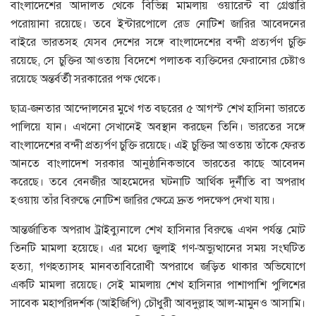
বাংলাদেশের আদালত থেকে বিভিন্ন মামলায় ওয়ারেন্ট বা গ্রেপ্তারি
পরোয়ানা রয়েছে। তবে ইন্টারপোলে রেড নোটিশ জারির আবেদনের
বাইরে ভারতসহ যেসব দেশের সঙ্গে বাংলাদেশের বন্দী প্রত্যর্পণ চুক্তি
রয়েছে, সে চুক্তির আওতায় বিদেশে পলাতক ব্যক্তিদের ফেরানোর চেষ্টাও
রয়েছে অন্তর্বর্তী সরকারের পক্ষ থেকে।
ছাত্র-জনতার আন্দোলনের মুখে গত বছরের ৫ আগস্ট শেখ হাসিনা ভারতে
পালিয়ে যান। এখনো সেখানেই অবস্থান করছেন তিনি। ভারতের সঙ্গে
বাংলাদেশের বন্দী প্রত্যর্পণ চুক্তি রয়েছে। এই চুক্তির আওতায় তাঁকে ফেরত
আনতে বাংলাদেশ সরকার আনুষ্ঠানিকভাবে ভারতের কাছে আবেদন
করেছে। তবে বেনজীর আহমেদের ঘটনাটি আর্থিক দুর্নীতি বা অপরাধ
হওয়ায় তাঁর বিরুদ্ধে নোটিশ জারির ক্ষেত্রে দ্রুত পদক্ষেপ দেখা যায়।
আন্তর্জাতিক অপরাধ ট্রাইব্যুনালে শেখ হাসিনার বিরুদ্ধে এখন পর্যন্ত মোট
তিনটি মামলা হয়েছে। এর মধ্যে জুলাই গণ-অভ্যুত্থানের সময় সংঘটিত
হত্যা, গণহত্যাসহ মানবতাবিরোধী অপরাধে জড়িত থাকার অভিযোগে
একটি মামলা রয়েছে। সেই মামলায় শেখ হাসিনার পাশাপাশি পুলিশের
সাবেক মহাপরিদর্শক (আইজিপি) চৌধুরী আবদুল্লাহ আল-মামুনও আসামি।