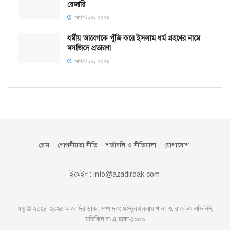
রেজায়ি
আগস্ট ১০, ২০২৬
ধর্মীয় আবেগকে পুঁজি করে ইসলাম ধর্ম গ্রহণের নামে
মসজিদে প্রতারণা
আগস্ট ১০, ২০২৬
হোম
গোপনীয়তা নীতি
শর্তাবলি ও নীতিমালা
যোগাযোগ
ইমেইল:
info@azadirdak.com
স্বত্ব © ২০২৪-২০২৫ আজাদির ডাক | সম্পাদক: মঈনুল ইসলাম খান | ৩, রাজউক এভিনিউ,
মতিঝিল বা/এ, ঢাকা-১০০০