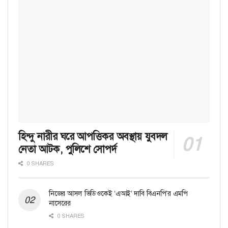
হিন্দু নারীর ঘরে আপত্তিকর অবস্থায় যুবদল
নেতা আটক, পুলিশে সোপর্দ
0 SHARES
নিজের আসল ভিডিওকেই ‘এআই’ দাবি বিএনপি’র এমপি
নাসেরের
0 SHARES