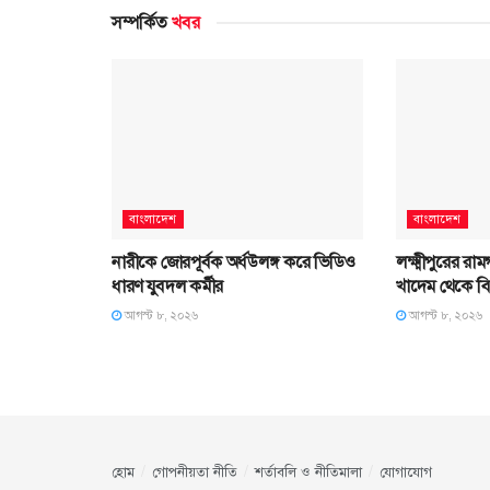
সম্পর্কিত
খবর
বাংলাদেশ
বাংলাদেশ
নারীকে জোরপূর্বক অর্ধউলঙ্গ করে ভিডিও
লক্ষ্মীপুরের রা
ধারণ যুবদল কর্মীর
খাদেম থেকে বি
আগস্ট ৮, ২০২৬
আগস্ট ৮, ২০২৬
হোম
গোপনীয়তা নীতি
শর্তাবলি ও নীতিমালা
যোগাযোগ