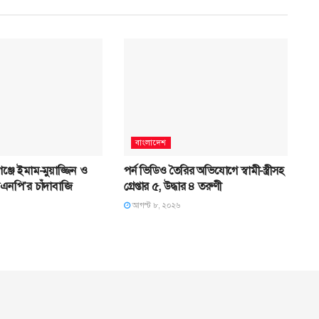
বাংলাদেশ
মগঞ্জে ইমাম-মুয়াজ্জিন ও
পর্ন ভিডিও তৈরির অভিযোগে স্বামী-স্ত্রীসহ
এনপি’র চাঁদাবাজি
গ্রেপ্তার ৫, উদ্ধার ৪ তরুণী
আগস্ট ৮, ২০২৬