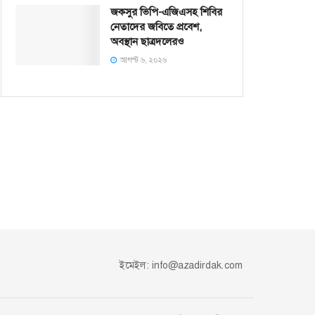
জকসুর ভিপি-এজিএসহ শিবির
নেতাদের জবিতে প্রবেশ,
অবস্থান ছাত্রদলেরও
আগস্ট ৬, ২০২৬
ইমেইল:
info@azadirdak.com