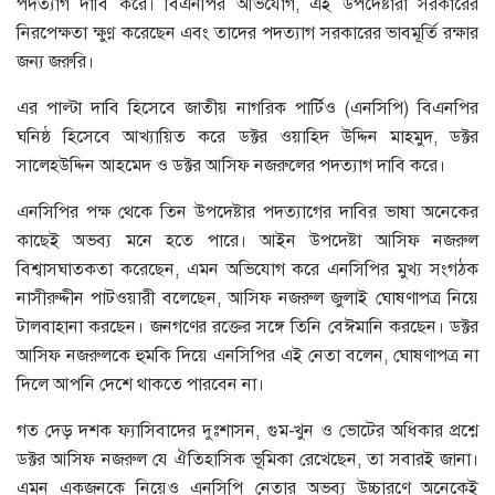
পদত্যাগ দাবি করে। বিএনপির অভিযোগ, এই উপদেষ্টারা সরকারের
নিরপেক্ষতা ক্ষুণ্ণ করেছেন এবং তাদের পদত্যাগ সরকারের ভাবমূর্তি রক্ষার
জন্য জরুরি।
এর পাল্টা দাবি হিসেবে জাতীয় নাগরিক পার্টিও (এনসিপি) বিএনপির
ঘনিষ্ঠ হিসেবে আখ্যায়িত করে ডক্টর ওয়াহিদ উদ্দিন মাহমুদ, ডক্টর
সালেহউদ্দিন আহমেদ ও ডক্টর আসিফ নজরুলের পদত্যাগ দাবি করে।
এনসিপির পক্ষ থেকে তিন উপদেষ্টার পদত্যাগের দাবির ভাষা অনেকের
কাছেই অভব্য মনে হতে পারে। আইন উপদেষ্টা আসিফ নজরুল
বিশ্বাসঘাতকতা করেছেন, এমন অভিযোগ করে এনসিপির মুখ্য সংগঠক
নাসীরুদ্দীন পাটওয়ারী বলেছেন, আসিফ নজরুল জুলাই ঘোষণাপত্র নিয়ে
টালবাহানা করছেন। জনগণের রক্তের সঙ্গে তিনি বেঈমানি করছেন। ডক্টর
আসিফ নজরুলকে হুমকি দিয়ে এনসিপির এই নেতা বলেন, ঘোষণাপত্র না
দিলে আপনি দেশে থাকতে পারবেন না।
গত দেড় দশক ফ্যাসিবাদের দুঃশাসন, গুম-খুন ও ভোটের অধিকার প্রশ্নে
ডক্টর আসিফ নজরুল যে ঐতিহাসিক ভূমিকা রেখেছেন, তা সবারই জানা।
এমন একজনকে নিয়েও এনসিপি নেতার অভব্য উচ্চারণে অনেকেই