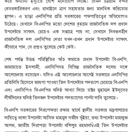
করে অন্যান্য ইস্যুতে বেশি মনোযোগ দিচ্ছে। যেমন চট্টগ্রাম বন্দর
বেসরকারিকরণ এবং রাখাইনে ত্রাণ সহায়তার জন্য মানবিক করিডোর
স্থাপন। এ ছাড়া এনসিপির প্রতি সরকারের পক্ষপাতিত্বের অভিযোগও
উঠেছে। যেখানে বিএনপির মতো দেশের বৃহত্তম রাজনৈতিক দল প্রধান
উপদেষ্টার সাক্ষাৎ চেয়েও এক সপ্তাহে পায় না, সেখানে নিবন্ধনহীন
রাজনৈতিক দল এনসিপির নেতা যখন-তখন প্রধান উপদেষ্টার সাক্ষাৎ
কীভাবে পান, সে প্রশ্নও তুলেছে কেউ কেউ।
শেষ পর্যন্ত উত্তপ্ত পরিস্থিতির আঁচ কমাতে প্রধান উপদেষ্টা বিএনপি,
জামায়াতে ইসলামী, এনসিপিসহ বিভিন্ন রাজনৈতিক দলের সঙ্গে
আলোচনায় বসেছেন। যদিও এই আলোচনার আগেই সরকারে এনসিপির
প্রতিনিধি হিসেবে জায়গা পাওয়া তিন উপদেষ্টার পদত্যাগ চেয়েছে বিএনপি
এবং এনসিপিও বিএনপির ঘনিষ্ঠ আখ্যা দিয়ে ডক্টর মুহাম্মদ ইউনূসের
দীর্ঘদিনের ঘনিষ্ঠ তিনজন উপদেষ্টার পদত্যাগের পাল্টা দাবি তুলেছে।
বিএনপি সরকারের নিরপেক্ষতা রক্ষার স্বার্থে স্থানীয় সরকার মন্ত্রণালয়ের
দায়িত্বে থাকা উপদেষ্টা আসিফ মাহমুদ সজীব ভূঁইয়া, তথ্য উপদেষ্টা মাহফুজ
আলম, জাতীয় নিরাপত্তা উপদেষ্টা খলিলুর রহমানÑএই তিন উপদেষ্টার