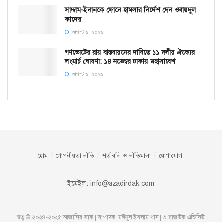
সাদ্দাম-ইনানকে ফোনে হামলার নির্দেশ দেন ওবায়দুল
কাদের
আগস্ট ৬, ২০২৬
গণভোটের রায় বাস্তবায়নের দাবিতে ১১ দলীয় ঐক্যের
লংমার্চ ঘোষণা: ১৪ নভেম্বর ঢাকায় মহাসাবেশ
আগস্ট ৬, ২০২৬
হোম
গোপনীয়তা নীতি
শর্তাবলি ও নীতিমালা
যোগাযোগ
ইমেইল:
info@azadirdak.com
স্বত্ব © ২০২৪-২০২৫ আজাদির ডাক | সম্পাদক: মঈনুল ইসলাম খান | ৩, রাজউক এভিনিউ,