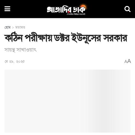
হোম
মতামত
কঠিন পরীক্ষায় ডক্টর ইউনূসের সরকার
সায়ন্থ সাখাওয়াৎ
A
মে ২৯, ২০২৫
A