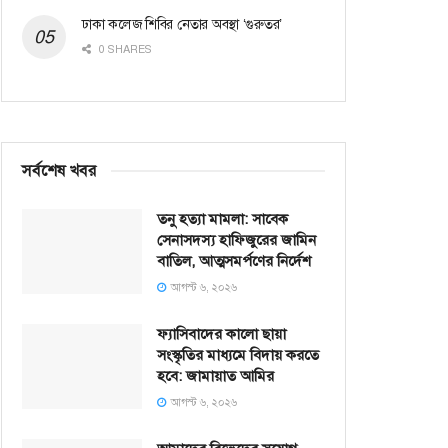
ঢাকা কলেজ শিবির নেতার অবস্থা ‘গুরুতর’
0 SHARES
সর্বশেষ খবর
তনু হত্যা মামলা: সাবেক
সেনাসদস্য হাফিজুরের জামিন
বাতিল, আত্মসমর্পণের নির্দেশ
আগস্ট ৬, ২০২৬
ফ্যাসিবাদের কালো ছায়া
সংস্কৃতির মাধ্যমে বিদায় করতে
হবে: জামায়াত আমির
আগস্ট ৬, ২০২৬