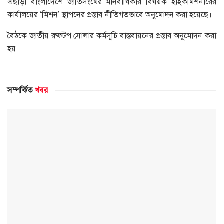
এছাড়া বাংলাদেশে জাতিসংঘের মানবাধিকার বিষয়ক হাইকমিশনারের
কার্যালয়ের ‘মিশন’ স্থাপনের প্রস্তাব নীতিগতভাবে অনুমোদন করা হয়েছে।
বৈঠকে জাতীয় রুফটপ সোলার কর্মসূচি বাস্তবায়নের প্রস্তাব অনুমোদন করা
হয়।
সম্পর্কিত
খবর