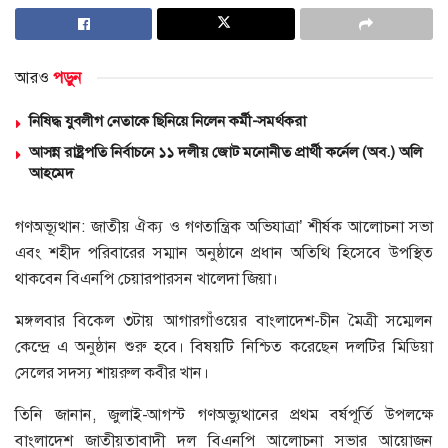
আরও
পড়ুন
নিষিদ্ধ যুবলীগ নেতাকে ছিনিয়ে নিলেন কর্মী-সমর্থকরা
আসন্ন রাষ্ট্রপতি নির্বাচনে ১১ দলীয় জোট মনোনীত প্রার্থী কর্নেল (অব.) অলি
আহমেদ
গণঅভ‍্যূত্থান: জাতীয় ঐক্য ও গণতান্ত্রিক অভিযাত্রা’ শীর্ষক আলোচনা সভা
এবং শহীদ পরিবারের সম্মান অনুষ্ঠানে প্রধান অতিথি হিসেবে উপস্থিত
থাকবেন বিএনপি চেয়ারপারসন খালেদা জিয়া।
মঙ্গলবার বিকেল ৩টায় আগারগাঁওয়ের বাংলাদেশ-চীন মৈত্রী সম্মেলন
কেন্দ্রে এ অনুষ্ঠান শুরু হবে। বিষয়টি নিশ্চিত করেছেন দলটির মিডিয়া
সেলের সদস্য শায়রুল কবীর খান।
তিনি জানান, জুলাই-আগস্ট গণঅভ্যুত্থানের প্রথম বর্ষপূর্তি উপলক্ষে
বাংলাদেশ জাতীয়তাবাদী দল বিএনপি আলোচনা সভার আয়োজন