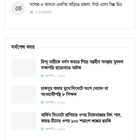
যশোর-৪ আসনে এমপির বাড়িতে হামলা, উঠে এলো ভিন্ন চিত্র
0 SHARES
সর্বশেষ খবর
হিন্দু নারীকে ধর্ষণ করতে গিয়ে বস্ত্রহীন অবস্থায় যুবদল
সভাপতি হাতেনাতে আটক
আগস্ট ৮, ২০২৬
চাকসুর বাধার মুখে সিনেটে অংশ নেবেন না
আওয়ামীপন্থি ৮ শিক্ষক
আগস্ট ৮, ২০২৬
মার্কিন সিনেটে রাশিয়ার ওপর নিষেধাজ্ঞার বিল পাস,
ভারত-চীনের ওপর ১০০ শতাংশ শুল্কের হুমকি
আগস্ট ৮, ২০২৬