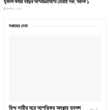
যুবদল কর্মীর বাড়ির আন্ডারগ্রাউন্ডে চোরাই গরু, আটক ১
আগস্ট ৮, ২০২৬
সপ্তাহের সেরা
হিন্দু নারীর ঘরে আপত্তিকর অবস্থায় যুবদল