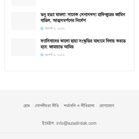
তনু হত্যা মামলা: সাবেক সেনাসদস্য হাফিজুরের জামিন
বাতিল, আত্মসমর্পণের নির্দেশ
আগস্ট ৬, ২০২৬
ফ্যাসিবাদের কালো ছায়া সংস্কৃতির মাধ্যমে বিদায় করতে
হবে: জামায়াত আমির
আগস্ট ৬, ২০২৬
হোম
গোপনীয়তা নীতি
শর্তাবলি ও নীতিমালা
যোগাযোগ
ইমেইল:
info@azadirdak.com