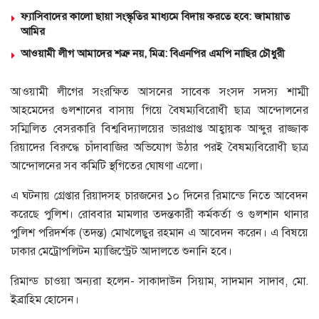
ফ্যাসিবাদের কালো ছায়া সংস্কৃতির মাধ্যমে বিদায় করতে হবে: জামায়াত
আমির
আওয়ামী লীগ আমাদের শত্রু নয়, মিত্র: বিএনপির এমপি নাছির চৌধুরী
আওয়ামী লীগের সংরক্ষিত আসনের সাবেক সংসদ সদস্য শাম্মী
আহমেদের গুলশানের বাসায় গিয়ে বৈষম্যবিরোধী ছাত্র আন্দোলনের
সম্মিলিত বেসরকারি বিশ্ববিদ্যালয়ের ভারপ্রাপ্ত আহ্বায়ক আব্দুর রাজ্জাক
রিয়াদের বিরুদ্ধে চাঁদাবাজির অভিযোগ উঠার পরই বৈষম্যবিরোধী ছাত্র
আন্দোলনের সব কমিটি স্থগিতের ঘোষণা এলো।
এ ঘটনায় গ্রেপ্তার রিয়াদসহ চারজনের ১০ দিনের রিমান্ডে নিতে আবেদন
করেছে পুলিশ। রোববার মামলার তদন্তকারী কর্মকর্তা ও গুলশান থানার
পুলিশ পরিদর্শক (তদন্ত) মোখলেছুর রহমান এ আবেদন করেন। এ বিষয়ে
ঢাকার মেট্রোপলিটন ম্যাজিস্ট্রেট আদালতে শুনানি হবে।
রিমান্ড চাওয়া অন্যরা হলেন- সাকাদাউন সিয়াম, সাদমান সাদাব, মো.
ইব্রাহিম হোসেন।