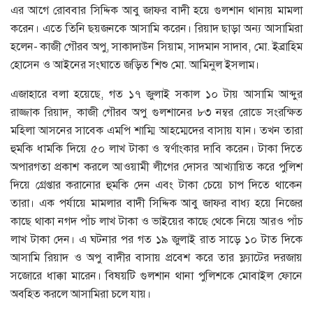
এর আগে রোববার সিদ্দিক আবু জাফর বাদী হয়ে গুলশান থানায় মামলা
করেন। এতে তিনি ছয়জনকে আসামি করেন। রিয়াদ ছাড়া অন্য আসামিরা
হলেন- কাজী গৌরব অপু, সাকাদাউন সিয়াম, সাদমান সাদাব, মো. ইব্রাহিম
হোসেন ও আইনের সংঘাতে জড়িত শিশু মো. আমিনুল ইসলাম।
এজাহারে বলা হয়েছে, গত ১৭ জুলাই সকাল ১০ টায় আসামি আব্দুর
রাজ্জাক রিয়াদ, কাজী গৌরব অপু গুলশানের ৮৩ নম্বর রোডে সংরক্ষিত
মহিলা আসনের সাবেক এমপি শাম্মি আহম্মেদের বাসায় যান। তখন তারা
হুমকি ধামকি দিয়ে ৫০ লাখ টাকা ও স্বর্ণাংকার দাবি করেন। টাকা দিতে
অপারগতা প্রকাশ করলে আওয়ামী লীগের দোসর আখ্যায়িত করে পুলিশ
দিয়ে গ্রেপ্তার করানোর হুমকি দেন এবং টাকা চেয়ে চাপ দিতে থাকেন
তারা। এক পর্যায়ে মামলার বাদী সিদ্দিক আবু জাফর বাধ্য হয়ে নিজের
কাছে থাকা নগদ পাঁচ লাখ টাকা ও ভাইয়ের কাছে থেকে নিয়ে আরও পাঁচ
লাখ টাকা দেন। এ ঘটনার পর গত ১৯ জুলাই রাত সাড়ে ১০ টাত দিকে
আসামি রিয়াদ ও অপু বাদীর বাসায় প্রবেশ করে তার ফ্ল্যাটের দরজায়
সজোরে ধাক্কা মারেন। বিষয়টি গুলশান থানা পুলিশকে মোবাইল ফোনে
অবহিত করলে আসামিরা চলে যায়।