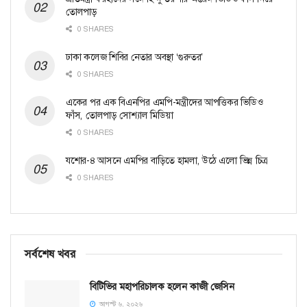
তোলপাড়
0 SHARES
ঢাকা কলেজ শিবির নেতার অবস্থা ‘গুরুতর’
0 SHARES
একের পর এক বিএনপির এমপি-মন্ত্রীদের আপত্তিকর ভিডিও
ফাঁস, তোলপাড় সোশ্যাল মিডিয়া
0 SHARES
যশোর-৪ আসনে এমপির বাড়িতে হামলা, উঠে এলো ভিন্ন চিত্র
0 SHARES
সর্বশেষ খবর
বিটিভির মহাপরিচালক হলেন কাজী জেসিন
আগস্ট ৬, ২০২৬