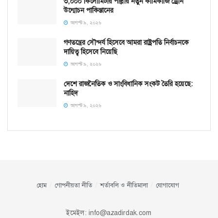
৩,০০০ কিলোমিটার পাল্লার নতুন কামিকাজি ড্রোন
উন্মোচন পাকিস্তানের
আগস্ট ৯, ২০২৬
গণতন্ত্রের সৌন্দর্য হিসেবে আমরা রাষ্ট্রপতি নির্বাচনকে
দায়িত্ব হিসেবে নিয়েছি
আগস্ট ৯, ২০২৬
দেশে রাজনৈতিক ও সাংবিধানিক সংকট তৈরি হয়েছে:
নাহিদ
আগস্ট ৯, ২০২৬
হোম
গোপনীয়তা নীতি
শর্তাবলি ও নীতিমালা
যোগাযোগ
ইমেইল:
info@azadirdak.com