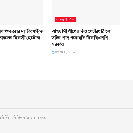
আওয়ামী লীগ
ল গণহত্যার মাস্টারমাইন্ড
আওয়ামী লীগের ডিও লেটারধারীকে
 ভারতের বিলাসী হোটেলে
সচিব পদে পদোন্নতি দিল বিএনপি
সরকার
আগস্ট ৭, ২০২৬
 এভিনিউ, মতিঝিল বা/এ, ঢাকা-১০০০