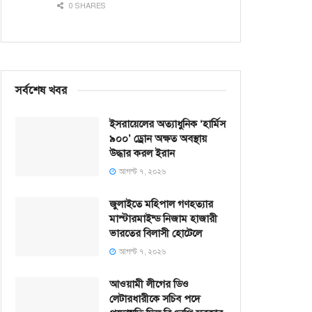
0 SHARES
সর্বশেষ খবর
ইসরায়েলের অত্যাধুনিক ‘হার্মিস
৯০০’ ড্রোন অক্ষত অবস্থায়
উদ্ধার করল ইরান
আগস্ট ৭, ২০২৬
জুলাইতে মহিপাল গণহত্যার
মাস্টারমাইন্ড নিজাম হাজারী
ভারতের বিলাসী হোটেলে
আগস্ট ৭, ২০২৬
আওয়ামী লীগের ডিও
লেটারধারীকে সচিব পদে