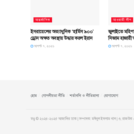
আন্তর্জাতিক
আওয়ামী লীগ
ইসরায়েলের অত্যাধুনিক ‘হার্মিস ৯০০’
জুলাইতে মহিপা
ড্রোন অক্ষত অবস্থায় উদ্ধার করল ইরান
নিজাম হাজারী
আগস্ট ৭, ২০২৬
আগস্ট ৭, ২০২৬
হোম
গোপনীয়তা নীতি
শর্তাবলি ও নীতিমালা
যোগাযোগ
স্বত্ব © ২০২৪-২০২৫ আজাদির ডাক | সম্পাদক: মঈনুল ইসলাম খান | ৩, রাজউক