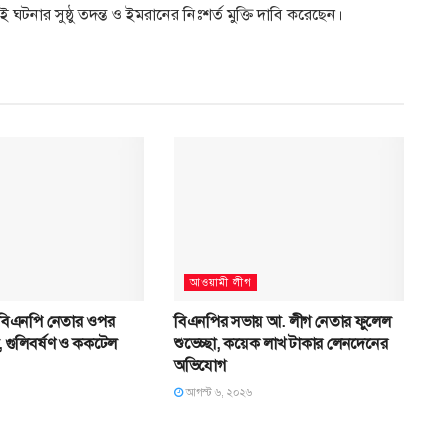
 ঘটনার সুষ্ঠু তদন্ত ও ইমরানের নিঃশর্ত মুক্তি দাবি করেছেন।
আওয়ামী লীগ
 বিএনপি নেতার ওপর
বিএনপির সভায় আ. লীগ নেতার ফুলেল
, গুলিবর্ষণ ও ককটেল
শুভেচ্ছা, কয়েক লাখ টাকার লেনদেনের
অভিযোগ
আগস্ট ৬, ২০২৬