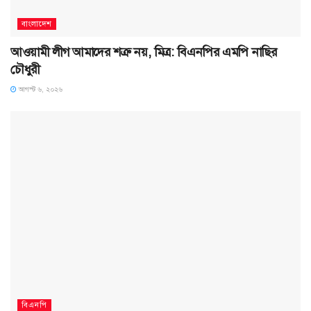
বাংলাদেশ
আওয়ামী লীগ আমাদের শত্রু নয়, মিত্র: বিএনপির এমপি নাছির
চৌধুরী
আগস্ট ৬, ২০২৬
বিএনপি