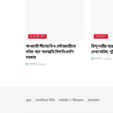
আওয়ামী লীগ
বাংলাদেশ
আওয়ামী লীগের ডিও লেটারধারীকে
হিন্দু নারীর ঘ
সচিব পদে পদোন্নতি দিল বিএনপি
নেতা আটক, পু
সরকার
আগস্ট ৭, ২০২৬
আগস্ট ৭, ২০২৬
হোম
গোপনীয়তা নীতি
শর্তাবলি ও নীতিমালা
যোগাযোগ