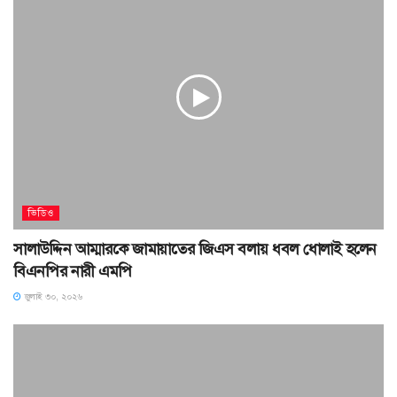
ভিডিও
সালাউদ্দিন আম্মারকে জামায়াতের জিএস বলায় ধবল ধোলাই হলেন
বিএনপির নারী এমপি
জুলাই ৩০, ২০২৬