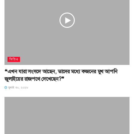
ভিডিও
❝এখন যারা সংসদে আছেন, তাদের মধ্যে কজনের মুখ আপনি
জুলাইয়ের রাজপথে দেখেছেন?❞
জুলাই ৩০, ২০২৬