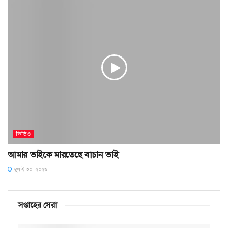
ভিডিও
আমার ভাইকে মারতেছে বাচান ভাই
জুলাই ৩০, ২০২৬
সপ্তাহের সেরা