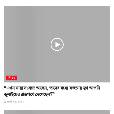
ভিডিও
❝এখন যারা সংসদে আছেন, তাদের মধ্যে কজনের মুখ আপনি
জুলাইয়ের রাজপথে দেখেছেন?❞
জুলাই ৩০, ২০২৬