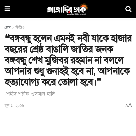
হোম
ভিডিও
❝বঙ্গবন্ধু হলেন এমনই নবী যাকে হাজার
বছরের শ্রেষ্ঠ বাঙালি জাতির জনক
বঙ্গবন্ধু শেখ মুজিবর রহমান না বললে
আপনার শুধু গুনাহই হবে না, আপনাকে
হত্যাযোগ্য করে তোলা হবে।❞
-শহীদ শরীফ ওসমান হাদি
A
জুন ১, ২০২৬
A