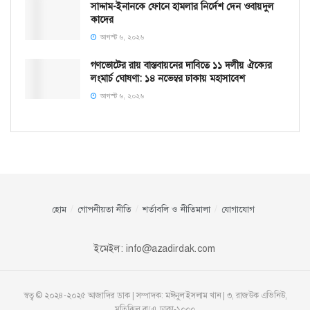
সাদ্দাম-ইনানকে ফোনে হামলার নির্দেশ দেন ওবায়দুল
কাদের
আগস্ট ৬, ২০২৬
গণভোটের রায় বাস্তবায়নের দাবিতে ১১ দলীয় ঐক্যের
লংমার্চ ঘোষণা: ১৪ নভেম্বর ঢাকায় মহাসাবেশ
আগস্ট ৬, ২০২৬
হোম
গোপনীয়তা নীতি
শর্তাবলি ও নীতিমালা
যোগাযোগ
ইমেইল:
info@azadirdak.com
স্বত্ব © ২০২৪-২০২৫ আজাদির ডাক | সম্পাদক: মঈনুল ইসলাম খান | ৩, রাজউক এভিনিউ,
মতিঝিল বা/এ, ঢাকা-১০০০