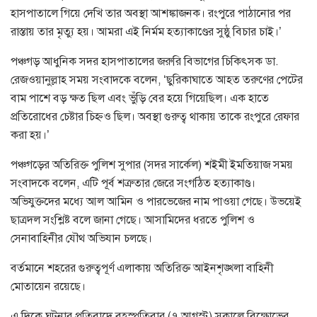
হাসপাতালে গিয়ে দেখি তার অবস্থা আশঙ্কাজনক। রংপুরে পাঠানোর পর
রাস্তায় তার মৃত্যু হয়। আমরা এই নির্মম হত্যাকাণ্ডের সুষ্ঠু বিচার চাই।’
পঞ্চগড় আধুনিক সদর হাসপাতালের জরুরি বিভাগের চিকিৎসক ডা.
রেজওয়ানুল্লাহ সময় সংবাদকে বলেন, ‘ছুরিকাঘাতে আহত তরুণের পেটের
বাম পাশে বড় ক্ষত ছিল এবং ভুঁড়ি বের হয়ে গিয়েছিল। এক হাতে
প্রতিরোধের চেষ্টার চিহ্নও ছিল। অবস্থা গুরুত্ব থাকায় তাকে রংপুরে রেফার
করা হয়।’
পঞ্চগড়ের অতিরিক্ত পুলিশ সুপার (সদর সার্কেল) শইমী ইমতিয়াজ সময়
সংবাদকে বলেন, এটি পূর্ব শত্রুতার জেরে সংগঠিত হত্যাকাণ্ড।
অভিযুক্তদের মধ্যে আল আমিন ও পারভেজের নাম পাওয়া গেছে। উভয়েই
ছাত্রদল সংশ্লিষ্ট বলে জানা গেছে। আসামিদের ধরতে পুলিশ ও
সেনাবাহিনীর যৌথ অভিযান চলছে।
বর্তমানে শহরের গুরুত্বপূর্ণ এলাকায় অতিরিক্ত আইনশৃঙ্খলা বাহিনী
মোতায়েন রয়েছে।
এ দিকে ঘটনার প্রতিবাদে বৃহস্পতিবার (৭ আগস্ট) সকালে বিক্ষোভের