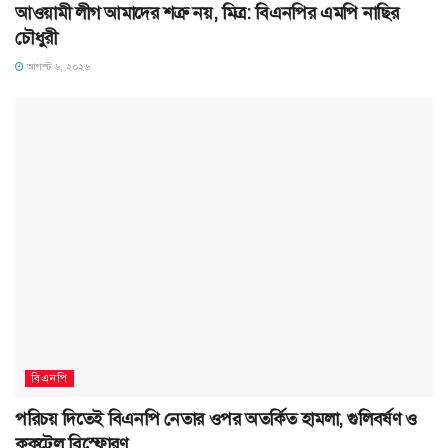
আওয়ামী লীগ আমাদের শত্রু নয়, মিত্র: বিএনপির এমপি নাছির
চৌধুরী
আগস্ট ৬, ২০২৬
বিএনপি
পরিচয় দিতেই বিএনপি নেতার ওপর অতর্কিত হামলা, গুলিবর্ষণ ও
ককটেল বিস্ফোরণ