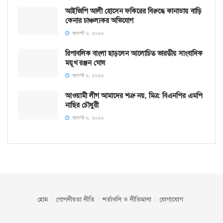
আইজিপি আলী হোসেন ফকিরের বিরুদ্ধে কানাডায় বাড়ি
কেনার চাঞ্চল্যকর অভিযোগ
আগস্ট ৬, ২০২৬
রিপাবলিক বাংলা ছাড়লেন আলোচিত ভারতীয় সাংবাদিক
ময়ূখ রঞ্জন ঘোষ
আগস্ট ৬, ২০২৬
আওয়ামী লীগ আমাদের শত্রু নয়, মিত্র: বিএনপির এমপি
নাছির চৌধুরী
আগস্ট ৬, ২০২৬
হোম
গোপনীয়তা নীতি
শর্তাবলি ও নীতিমালা
যোগাযোগ