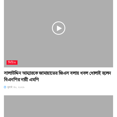
ভিডিও
সালাউদ্দিন আম্মারকে জামায়াতের জিএস বলায় ধবল ধোলাই হলেন
বিএনপির নারী এমপি
জুলাই ৩০, ২০২৬