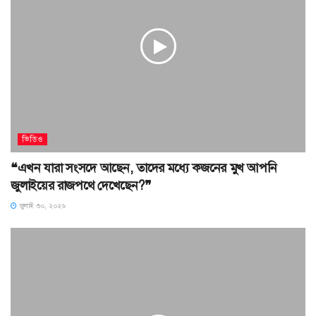
ভিডিও
❝এখন যারা সংসদে আছেন, তাদের মধ্যে কজনের মুখ আপনি
জুলাইয়ের রাজপথে দেখেছেন?❞
জুলাই ৩০, ২০২৬