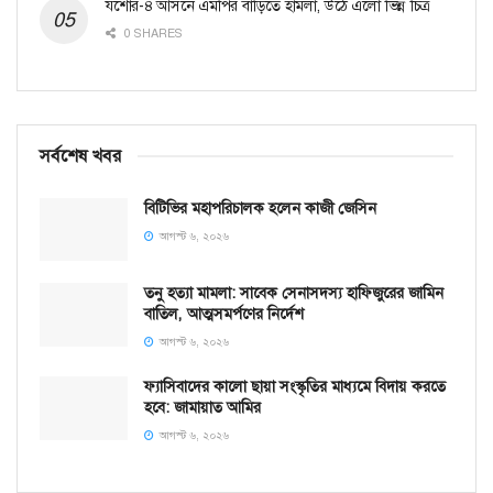
যশোর-৪ আসনে এমপির বাড়িতে হামলা, উঠে এলো ভিন্ন চিত্র
0 SHARES
সর্বশেষ খবর
বিটিভির মহাপরিচালক হলেন কাজী জেসিন
আগস্ট ৬, ২০২৬
তনু হত্যা মামলা: সাবেক সেনাসদস্য হাফিজুরের জামিন
বাতিল, আত্মসমর্পণের নির্দেশ
আগস্ট ৬, ২০২৬
ফ্যাসিবাদের কালো ছায়া সংস্কৃতির মাধ্যমে বিদায় করতে
হবে: জামায়াত আমির
আগস্ট ৬, ২০২৬