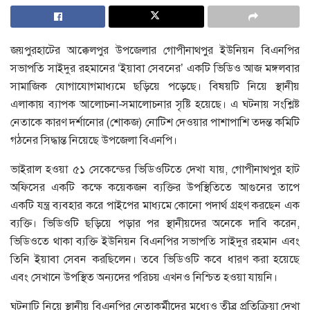
জয়পুরহাটের আক্কেলপুর উপজেলার গোপীনাথপুর ইউনিয়ন বিএনপির
সভাপতি সাইদুর রহমানের ‘ইয়াবা সেবনের’ একটি ভিডিও আজ মঙ্গলবার
সামাজিক যোগাযোগমাধ্যমে ছড়িয়ে পড়েছে। বিষয়টি নিয়ে স্থানীয়
এলাকায় ব্যাপক আলোচনা-সমালোচনার সৃষ্টি হয়েছে। এ ঘটনায় সংশ্লিষ্ট
নেতাকে কারণ দর্শানোর (শোকজ) নোটিশ দেওয়ার পাশাপাশি তদন্ত কমিটি
গঠনের সিদ্ধান্ত নিয়েছে উপজেলা বিএনপি।
ভাইরাল হওয়া ৫১ সেকেন্ডের ভিডিওটিতে দেখা যায়, গোপীনাথপুর হাট
অফিসের একটি কক্ষে কয়েকজন ব্যক্তির উপস্থিতিতে আগুনের তাপে
একটি যন্ত্র ব্যবহার করে পাইপের মাধ্যমে কোনো পদার্থ গ্রহণ করছেন এক
ব্যক্তি। ভিডিওটি ছড়িয়ে পড়ার পর স্থানীয়দের অনেকে দাবি করেন,
ভিডিওতে থাকা ব্যক্তি ইউনিয়ন বিএনপির সভাপতি সাইদুর রহমান এবং
তিনি ইয়াবা সেবন করছিলেন। তবে ভিডিওটি কবে ধারণ করা হয়েছে
এবং সেখানে উপস্থিত অন্যদের পরিচয় এখনও নিশ্চিত হওয়া যায়নি।
ঘটনাটি নিয়ে স্থানীয় বিএনপির নেতাকর্মীদের মধ্যেও তীব্র প্রতিক্রিয়া দেখা