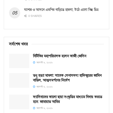
যশোর-৪ আসনে এমপির বাড়িতে হামলা, উঠে এলো ভিন্ন চিত্র
0 SHARES
সর্বশেষ খবর
বিটিভির মহাপরিচালক হলেন কাজী জেসিন
আগস্ট ৬, ২০২৬
তনু হত্যা মামলা: সাবেক সেনাসদস্য হাফিজুরের জামিন
বাতিল, আত্মসমর্পণের নির্দেশ
আগস্ট ৬, ২০২৬
ফ্যাসিবাদের কালো ছায়া সংস্কৃতির মাধ্যমে বিদায় করতে
হবে: জামায়াত আমির
আগস্ট ৬, ২০২৬