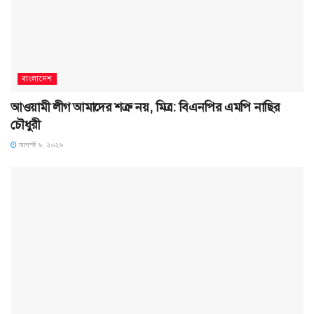
বাংলাদেশ
আওয়ামী লীগ আমাদের শত্রু নয়, মিত্র: বিএনপির এমপি নাছির
চৌধুরী
আগস্ট ৬, ২০২৬