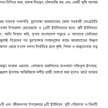
্থ্যসেবা নিশ্চিত করা, মাদক নিয়ন্ত্রণ, চাঁদাবাজি বন্ধ এবং একটি কৃষি কলেজ
িরের সাবেক সভাপতি, চুয়াডাঙ্গা জামায়াতের জেলা সহকারী সেক্রেটারি
ঙ্গা উপজেলা চেয়ারম্যান ও ১৫টি ইউনিয়নের মধ্যে ৩টি ইউনিয়নে
তের। আমি বিশ্বাস করি, সুন্দর বাংলাদেশ গড়তে এ আসনের ভোটাররা
জুলাই বিপ্লবের পর চুয়াডাঙ্গার গণমানুষের কাছে জামায়াতের উজ্জ্বল
আসন থেকে সংসদ সদস্য নির্বাচিত হলে কৃষি, শিক্ষা ও স্বাস্থ্যসেবায় বড়
াদক মোল্লা ফারুক এহসান, খেলাফত মজলিসের মাওলানা সফিকুল ইসলাম,
ুরুল ইসলাম আজিজিকে দলীয় প্রার্থী ঘোষণা করা হলেও মাঠে তাদের
৮টি এবং জীবননগর উপজেলার ৮টি ইউনিয়ন, দুটি পৌরসভা ও তিনটি