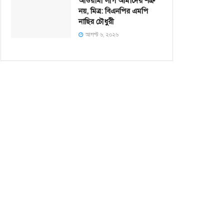
আওয়ামী লীগ আমাদের শত্রু
নয়, মিত্র: বিএনপির এমপি
নাছির চৌধুরী
আগস্ট ৬, ২০২৬