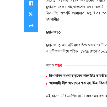
অন্তর্বর্তী সরকার সংসদ নির্বাচনের সময
চুয়াডাঙ্গাতেও। বাংলাদেশের প্রথম অস্থায
বিএনপি; অপরটি জামায়াত অধ্যুষিত। তব
ইসলামীর।
চুয়াডাঙ্গা-১
চুয়াডাঙ্গা-১ আসনটি সদর উপজেলার ছয়টি
ও দুটি থানা নিয়ে গঠিত। ১৯৭৯ থেকে ২০০
আরও
পড়ুন
রিপাবলিক বাংলা ছাড়লেন আলোচিত ভারতীয় 
আওয়ামী লীগ আমাদের শত্রু নয়, মিত্র: বিএ
এই আসনটি বিএনপির ঘাঁটি। একসময় বলা হতো