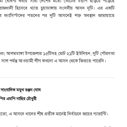
়সীমা ঘোষণা করায় সারা দেশের মতো ভোটের উত্তাপ ছড়িয়ে পড়েছে
়ী রাজধানী হিসেবে খ্যাত চুয়াডাঙ্গায় সংসদীয় আসন দুটি। এর একটি
ে ফ্যাসিস্টদের পতনের পর দুটি আসনেই শক্ত অবস্থান জামায়াতে
 এবং আলমডাঙ্গা উপজেলার ১৫টিসহ মোট ২১টি ইউনিয়ন, দুটি পৌরসভা
১ সাল পর্যন্ত আওয়ামী লীগ কখনো এ আসন থেকে জিততে পারেনি।
সাংবাদিক ময়ূখ রঞ্জন ঘোষ
নপির এমপি নাছির চৌধুরী
, এ আসনে ধানের শীষ প্রতীক মানেই নির্বাচনে জয়ের গ্যারান্টি।