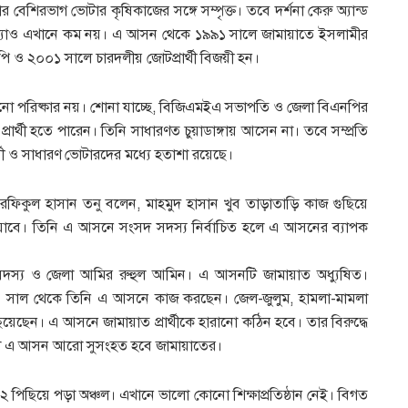
েশিরভাগ ভোটার কৃষিকাজের সঙ্গে সম্পৃক্ত। তবে দর্শনা কেরু অ্যান্ড
ংখ্যাও এখানে কম নয়। এ আসন থেকে ১৯৯১ সালে জামায়াতে ইসলামীর
 ও ২০০১ সালে চারদলীয় জোটপ্রার্থী বিজয়ী হন।
নো পরিষ্কার নয়। শোনা যাচ্ছে, বিজিএমইএ সভাপতি ও জেলা বিএনপির
ার্থী হতে পারেন। তিনি সাধারণত চুয়াডাঙ্গায় আসেন না। তবে সম্প্রতি
মী ও সাধারণ ভোটারদের মধ্যে হতাশা রয়েছে।
রফিকুল হাসান তনু বলেন, মাহমুদ হাসান খুব তাড়াতাড়ি কাজ গুছিয়ে
াবে। তিনি এ আসনে সংসদ সদস্য নির্বাচিত হলে এ আসনের ব্যাপক
শূরা সদস্য ও জেলা আমির রুহুল আমিন। এ আসনটি জামায়াত অধ্যুষিত।
০ সাল থেকে তিনি এ আসনে কাজ করছেন। জেল-জুলুম, হামলা-মামলা
ছিয়েছেন। এ আসনে জামায়াত প্রার্থীকে হারানো কঠিন হবে। তার বিরুদ্ধে
লে এ আসন আরো সুসংহত হবে জামায়াতের।
২ পিছিয়ে পড়া অঞ্চল। এখানে ভালো কোনো শিক্ষাপ্রতিষ্ঠান নেই। বিগত