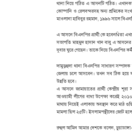
থানা নিয়ে গঠিত এ আসনটি গঠিত। এখানকার ব
কোম্পানি ও রেলবন্দরসহ অন্য শ্রমিকের স
মাওলানা হাবিবুর রহমান, ১৯৯৬ সালে বিএনপি
এ আসনে বিএনপির প্রার্থী কে হবেনÑতা এখ
সভাপতি মাহমুদ হাসান খান বাবু এ আসনের প্র
দুবার ঘুরে গেছেন। তাকে নিয়ে বিএনপির কর্
দামুড়হুদা থানা বিএনপির সাধারণ সম্পাদক 
জেলায় চলে আসবেন। তখন সব ঠিক হয়ে য
উন্নতি হবে।
এ আসনে জামায়াতের প্রার্থী কেন্দ্রীয় 
আওয়ামী লীগের বাধা উপেক্ষা করেই ২০১
মাথায় নিয়েই এলাকায় অবস্থান করে মাঠ গু
মামলা ছিল ২৫টি। ইসলামপন্থীদের জোট হ
রুহুল আমিন আমার দেশকে বলেন, চুয়াডাঙ্গা-